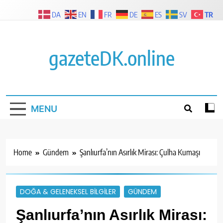
Skip
TR
DA
EN
FR
DE
ES
SV
to
content
gazeteDK.online
MENU
Home
Gündem
Şanlıurfa’nın Asırlık Mirası: Çulha Kumaşı
DOĞA & GELENEKSEL BILGILER
GÜNDEM
Şanlıurfa’nın Asırlık Mirası: