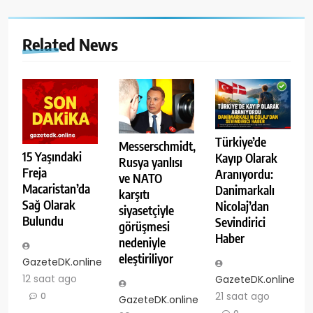
Related News
Türkiye’de
Messerschmidt,
15 Yaşındaki
Kayıp Olarak
Rusya yanlısı
Freja
Aranıyordu:
ve NATO
Macaristan’da
Danimarkalı
karşıtı
Sağ Olarak
Nicolaj’dan
siyasetçiyle
Bulundu
Sevindirici
görüşmesi
Haber
nedeniyle
eleştiriliyor
GazeteDK.online
12 saat ago
GazeteDK.online
21 saat ago
0
GazeteDK.online