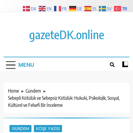
Skip
TR
DA
EN
FR
DE
ES
SV
to
content
gazeteDK.online
MENU
Home
Gündem
Sebepli Kötülük ve Sebepsiz Kötülük: Hukuki, Psikolojik, Sosyal,
Kültürel ve Felsefi Bir İnceleme
GÜNDEM
KÖŞE YAZISI