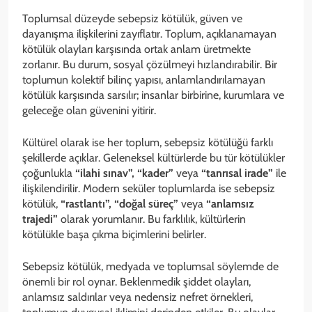
Toplumsal düzeyde sebepsiz kötülük, güven ve
dayanışma ilişkilerini zayıflatır. Toplum, açıklanamayan
kötülük olayları karşısında ortak anlam üretmekte
zorlanır. Bu durum, sosyal çözülmeyi hızlandırabilir. Bir
toplumun kolektif bilinç yapısı, anlamlandırılamayan
kötülük karşısında sarsılır; insanlar birbirine, kurumlara ve
geleceğe olan güvenini yitirir.
Kültürel olarak ise her toplum, sebepsiz kötülüğü farklı
şekillerde açıklar. Geleneksel kültürlerde bu tür kötülükler
çoğunlukla
“ilahi sınav”,
“kader”
veya
“tanrısal irade”
ile
ilişkilendirilir. Modern seküler toplumlarda ise sebepsiz
kötülük,
“rastlantı”, “doğal süreç”
veya
“anlamsız
trajedi”
olarak yorumlanır. Bu farklılık, kültürlerin
kötülükle başa çıkma biçimlerini belirler.
Sebepsiz kötülük, medyada ve toplumsal söylemde de
önemli bir rol oynar. Beklenmedik şiddet olayları,
anlamsız saldırılar veya nedensiz nefret örnekleri,