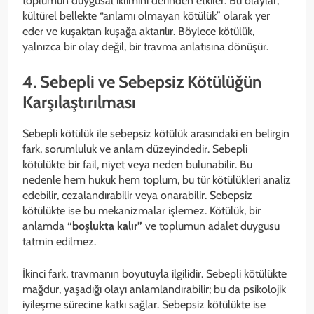
toplumun duygusal iklimini derinden etkiler. Bu olaylar,
kültürel bellekte “anlamı olmayan kötülük” olarak yer
eder ve kuşaktan kuşağa aktarılır. Böylece kötülük,
yalnızca bir olay değil, bir travma anlatısına dönüşür.
4. Sebepli ve Sebepsiz Kötülüğün
Karşılaştırılması
Sebepli kötülük ile sebepsiz kötülük arasındaki en belirgin
fark, sorumluluk ve anlam düzeyindedir. Sebepli
kötülükte bir fail, niyet veya neden bulunabilir. Bu
nedenle hem hukuk hem toplum, bu tür kötülükleri analiz
edebilir, cezalandırabilir veya onarabilir. Sebepsiz
kötülükte ise bu mekanizmalar işlemez. Kötülük, bir
anlamda
“boşlukta kalır”
ve toplumun adalet duygusu
tatmin edilmez.
İkinci fark, travmanın boyutuyla ilgilidir. Sebepli kötülükte
mağdur, yaşadığı olayı anlamlandırabilir; bu da psikolojik
iyileşme sürecine katkı sağlar. Sebepsiz kötülükte ise