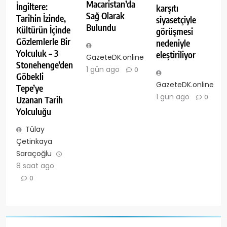
Macaristan’da
İngiltere:
karşıtı
Sağ Olarak
Tarihin İzinde,
siyasetçiyle
Bulundu
Kültürün İçinde
görüşmesi
Gözlemlerle Bir
nedeniyle
Yolculuk – 3
eleştiriliyor
GazeteDK.online
Stonehenge’den
1 gün ago
0
Göbekli
GazeteDK.online
Tepe’ye
1 gün ago
0
Uzanan Tarih
Yolculuğu
Tülay
Çetinkaya
Saraçoğlu
8 saat ago
0