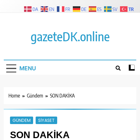
Skip
TR
DA
EN
FR
DE
ES
SV
to
content
gazeteDK.online
MENU
Home
Gündem
SON DAKİKA
GÜNDEM
SIYASET
SON DAKİKA