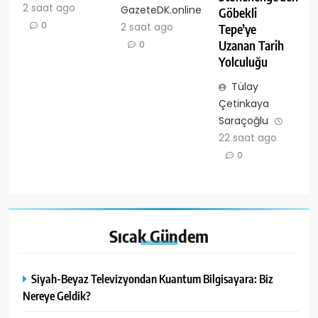
2 saat ago
GazeteDK.online
Göbekli
0
2 saat ago
Tepe’ye
Uzanan Tarih
0
Yolculuğu
Tülay
Çetinkaya
Saraçoğlu
22 saat ago
0
Sıcak
Gündem
Siyah-Beyaz Televizyondan Kuantum Bilgisayara: Biz
Nereye Geldik?