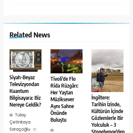
Related News
Siyah-Beyaz
Tivoli’de Flo
Televizyondan
Rida Rüzgârı:
Kuantum
Her Yaştan
İngiltere:
Bilgisayara: Biz
Müziksever
Tarihin İzinde,
Nereye Geldik?
Aynı Sahne
Kültürün İçinde
Önünde
Tülay
Gözlemlerle Bir
Buluştu
Çetinkaya
Yolculuk – 3
Saraçoğlu
Stonehenge’den