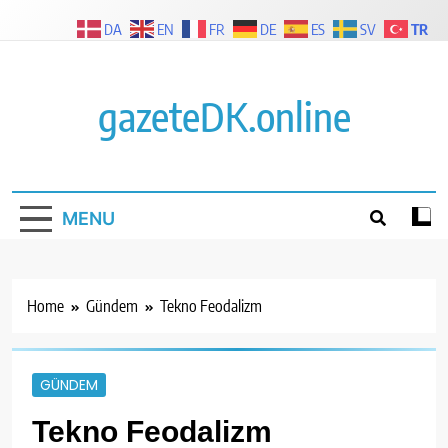
Skip
TR
DA
EN
FR
DE
ES
SV
to
content
gazeteDK.online
MENU
Home
Gündem
Tekno Feodalizm
GÜNDEM
Tekno Feodalizm