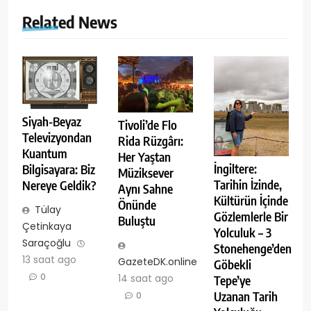
Related News
Siyah-Beyaz
Tivoli’de Flo
Televizyondan
Rida Rüzgârı:
Kuantum
Her Yaştan
İngiltere:
Bilgisayara: Biz
Müziksever
Tarihin İzinde,
Nereye Geldik?
Aynı Sahne
Kültürün İçinde
Önünde
Tülay
Gözlemlerle Bir
Buluştu
Çetinkaya
Yolculuk – 3
Saraçoğlu
Stonehenge’den
13 saat ago
GazeteDK.online
Göbekli
0
14 saat ago
Tepe’ye
Uzanan Tarih
0