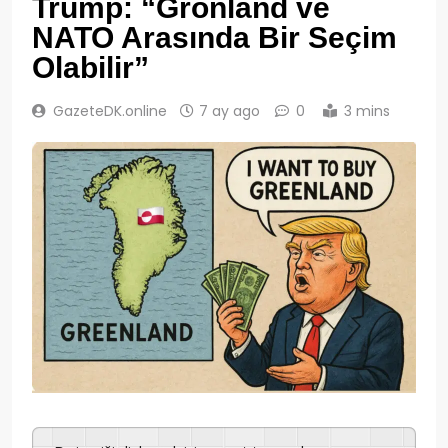
Trump: “Grönland ve
NATO Arasında Bir Seçim
Olabilir”
GazeteDK.online
7 ay ago
0
3 mins