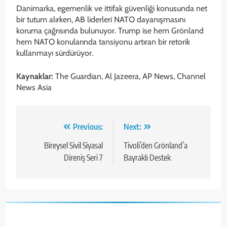
Danimarka, egemenlik ve ittifak güvenliği konusunda net
bir tutum alırken, AB liderleri NATO dayanışmasını
koruma çağrısında bulunuyor. Trump ise hem Grönland
hem NATO konularında tansiyonu artıran bir retorik
kullanmayı sürdürüyor.
Kaynaklar:
The Guardian, Al Jazeera, AP News, Channel
News Asia
Yazı
Previous:
Next:
gezinmesi
Bireysel Sivil Siyasal
Tivoli’den Grönland’a
Direniş Seri 7
Bayraklı Destek