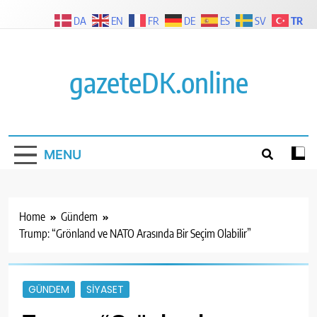
Skip
TR
DA
EN
FR
DE
ES
SV
to
content
gazeteDK.online
MENU
Home
Gündem
Trump: “Grönland ve NATO Arasında Bir Seçim Olabilir”
GÜNDEM
SIYASET