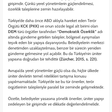
girişimdir. Çünkü yerel yönetimlerin güçlendirilmesi,
özerklik taleplerine zemin hazırlayabilir.
Türkiye’de daha önce ABD aklıyla hareket eden Terör
Örgütü
KCK (PKK)
ve onun sözde legal alt birimi olan
DEM
türü örgütler tarafından
“Demokratik Özerklik”
adı
altında gündeme getirilen talepler, bölgesel ayrışmaları
teşvik eden bir yapıya dayanıyordu. Belediyelerin merkezi
denetimden uzaklaştırılması, benzer bir sürecin yeniden
gündeme gelmesine yol açabilir. Bu da Türkiye’nin üniter
yapısına doğrudan bir tehdittir
(Zürcher, 2015, s. 221).
Avrupa’da yerel yönetimler güçlü olsa da, hiçbir ülkede
üniter devletin temel nitelikleri tartışma konusu
yapılmamaktadır. Türkiye’de ise bu tür öneriler, terör
örgütlerinin talepleriyle paralel bir zeminde gelişmektedir.
Özetle, belediyeler yasasına yönelik öneriler, üniter yapıyı
zedeleyen bir girişimdir ve dikkatle değerlendirilmelidir.