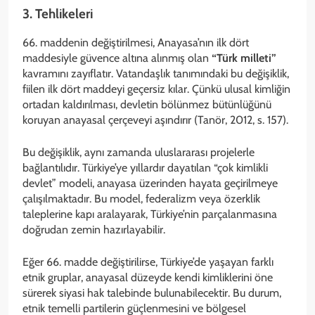
3. Tehlikeleri
66. maddenin değiştirilmesi, Anayasa’nın ilk dört
maddesiyle güvence altına alınmış olan
“Türk milleti”
kavramını zayıflatır. Vatandaşlık tanımındaki bu değişiklik,
fiilen ilk dört maddeyi geçersiz kılar. Çünkü ulusal kimliğin
ortadan kaldırılması, devletin bölünmez bütünlüğünü
koruyan anayasal çerçeveyi aşındırır (Tanör, 2012, s. 157).
Bu değişiklik, aynı zamanda uluslararası projelerle
bağlantılıdır. Türkiye’ye yıllardır dayatılan “çok kimlikli
devlet” modeli, anayasa üzerinden hayata geçirilmeye
çalışılmaktadır. Bu model, federalizm veya özerklik
taleplerine kapı aralayarak, Türkiye’nin parçalanmasına
doğrudan zemin hazırlayabilir.
Eğer 66. madde değiştirilirse, Türkiye’de yaşayan farklı
etnik gruplar, anayasal düzeyde kendi kimliklerini öne
sürerek siyasi hak talebinde bulunabilecektir. Bu durum,
etnik temelli partilerin güçlenmesini ve bölgesel