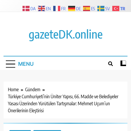
Skip
TR
DA
EN
FR
DE
ES
SV
to
content
gazeteDK.online
MENU
Home
Gündem
Türkiye Cumhuriyeti’nin Üniter Yapısı, 66. Madde ve Belediyeler
Yasası Üzerinden Yürütülen Tartışmalar: Mehmet Uçum’un
Önerilerinin Eleştirisi