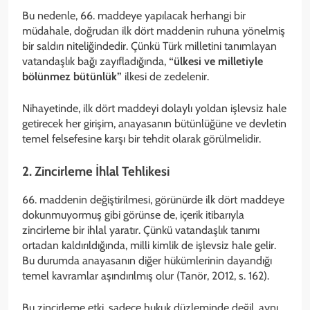
Bu nedenle, 66. maddeye yapılacak herhangi bir
müdahale, doğrudan ilk dört maddenin ruhuna yönelmiş
bir saldırı niteliğindedir. Çünkü Türk milletini tanımlayan
vatandaşlık bağı zayıfladığında,
“ülkesi ve milletiyle
bölünmez bütünlük”
ilkesi de zedelenir.
Nihayetinde, ilk dört maddeyi dolaylı yoldan işlevsiz hale
getirecek her girişim, anayasanın bütünlüğüne ve devletin
temel felsefesine karşı bir tehdit olarak görülmelidir.
2. Zincirleme İhlal Tehlikesi
66. maddenin değiştirilmesi, görünürde ilk dört maddeye
dokunmuyormuş gibi görünse de, içerik itibarıyla
zincirleme bir ihlal yaratır. Çünkü vatandaşlık tanımı
ortadan kaldırıldığında, milli kimlik de işlevsiz hale gelir.
Bu durumda anayasanın diğer hükümlerinin dayandığı
temel kavramlar aşındırılmış olur (Tanör, 2012, s. 162).
Bu zincirleme etki, sadece hukuk düzleminde değil, aynı