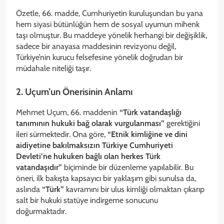
Özetle, 66. madde, Cumhuriyetin kuruluşundan bu yana
hem siyasi bütünlüğün hem de sosyal uyumun mihenk
taşı olmuştur. Bu maddeye yönelik herhangi bir değişiklik,
sadece bir anayasa maddesinin revizyonu değil,
Türkiye’nin kurucu felsefesine yönelik doğrudan bir
müdahale niteliği taşır.
2. Uçum’un Önerisinin Anlamı
Mehmet Uçum, 66. maddenin
“Türk vatandaşlığı
tanımının hukuki bağ olarak vurgulanması”
gerektiğini
ileri sürmektedir. Ona göre,
“Etnik kimliğine ve dini
aidiyetine bakılmaksızın Türkiye Cumhuriyeti
Devleti’ne hukuken bağlı olan herkes Türk
vatandaşıdır”
biçiminde bir düzenleme yapılabilir. Bu
öneri, ilk bakışta kapsayıcı bir yaklaşım gibi sunulsa da,
aslında
“Türk”
kavramını bir ulus kimliği olmaktan çıkarıp
salt bir hukuki statüye indirgeme sonucunu
doğurmaktadır.