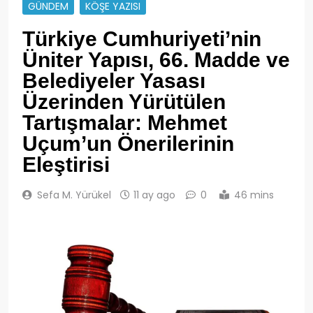
GÜNDEM
KÖŞE YAZISI
Türkiye Cumhuriyeti’nin
Üniter Yapısı, 66. Madde ve
Belediyeler Yasası
Üzerinden Yürütülen
Tartışmalar: Mehmet
Uçum’un Önerilerinin
Eleştirisi
Sefa M. Yürükel
11 ay ago
0
46 mins