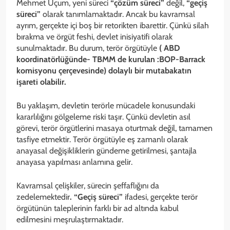
Mehmet Uçum, yeni süreci
“çözüm süreci”
değil,
“geçiş
süreci”
olarak tanımlamaktadır. Ancak bu kavramsal
ayrım, gerçekte içi boş bir retorikten ibarettir. Çünkü silah
bırakma ve örgüt feshi, devlet inisiyatifi olarak
sunulmaktadır. Bu durum, terör örgütüyle
( ABD
koordinatörlüğünde- TBMM de kurulan :BOP-Barrack
komisyonu çerçevesinde) dolaylı bir mutabakatın
işareti olabilir.
Bu yaklaşım, devletin terörle mücadele konusundaki
kararlılığını gölgeleme riski taşır. Çünkü devletin asıl
görevi, terör örgütlerini masaya oturtmak değil, tamamen
tasfiye etmektir. Terör örgütüyle eş zamanlı olarak
anayasal değişikliklerin gündeme getirilmesi, şantajla
anayasa yapılması anlamına gelir.
Kavramsal çelişkiler, sürecin şeffaflığını da
zedelemektedir
. “Geçiş süreci”
ifadesi, gerçekte terör
örgütünün taleplerinin farklı bir ad altında kabul
edilmesini meşrulaştırmaktadır.