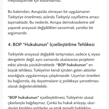
meşrulaştırmak için kullanılamaz.
Bu bakımdan, Avrupa’da olmayan bir uygulamanın
Türkiye’ye önerilmesi, aslında Türkiye’yi zayıflatma amacı
taşımaktadır. Bu nedenle, Avrupa demokrasilerine atıf
yaparak anayasal değişiklikleri savunmak, yanıltıcı bir
argümandır.
4. BOP “Hukukunun” İçselleştirilme Tehlikesi
Türkiye’de anayasal değişiklik tartışmaları, sadece iç siyasi
dengelerin değil, aynı zamanda uluslararası projelerin
etkisi altında yürütülmektedir.
“BOP hukukunun”
en
büyük tehlikesi, Türkiye’nin kendi içinden gelen aktörler
aracılığıyla uygulanmaya çalışılmasıdır. Uçum’un önerileri,
bu bağlamda, dış dayatmaların iç politikaya yansıtılması
olarak değerlendirilebilir.
“BOP hukukunun”
içselleştirilmesi, Türkiye’nin ulusal
çıkarlarıyla bağdaşmaz. Çünkü bu hukuk anlayışı, ulus-
devlet kimliğini reddeder ve etnik temelli farklılıkları