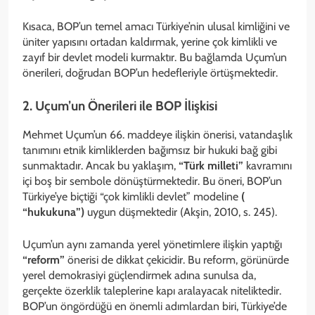
Kısaca, BOP’un temel amacı Türkiye’nin ulusal kimliğini ve
üniter yapısını ortadan kaldırmak, yerine çok kimlikli ve
zayıf bir devlet modeli kurmaktır. Bu bağlamda Uçum’un
önerileri, doğrudan BOP’un hedefleriyle örtüşmektedir.
2. Uçum’un Önerileri ile BOP İlişkisi
Mehmet Uçum’un 66. maddeye ilişkin önerisi, vatandaşlık
tanımını etnik kimliklerden bağımsız bir hukuki bağ gibi
sunmaktadır. Ancak bu yaklaşım,
“Türk milleti”
kavramını
içi boş bir sembole dönüştürmektedir. Bu öneri, BOP’un
Türkiye’ye biçtiği “çok kimlikli devlet” modeline
(
“hukukuna”)
uygun düşmektedir (Akşin, 2010, s. 245).
Uçum’un aynı zamanda yerel yönetimlere ilişkin yaptığı
“reform”
önerisi de dikkat çekicidir. Bu reform, görünürde
yerel demokrasiyi güçlendirmek adına sunulsa da,
gerçekte özerklik taleplerine kapı aralayacak niteliktedir.
BOP’un öngördüğü en önemli adımlardan biri, Türkiye’de