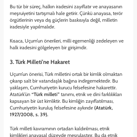
Bu tür bir süreç, halkın iradesini zayıflatır ve anayasanın
meşruiyetini tartışmalı hale getirir. Çünkü anayasa, terör
örgütlerinin veya dış güçlerin baskısıyla değil, milletin
iradesiyle yapılmalıdır.
Kısaca, Uçum’un önerileri, milli egemenliği zedeleyen ve
halk iradesini gölgeleyen bir girişimdir.
3. Türk Milleti’ne Hakaret
Uçum’un önerisi, Türk milletini ortak bir kimlik olmaktan
çıkarıp salt bir vatandaşlık bağına indirgemektedir. Bu
yaklaşım, Cumhuriyetin kurucu felsefesine hakarettir.
Atatürk’ün
“Türk milleti”
tanımı, etnik ve dini farklılıkları
kapsayan bir üst kimliktir. Bu kimliğin zayıflatılması,
Cumhuriyetin kuruluş felsefesine aykırıdır
(Atatürk,
1927/2008, s. 39).
Türk milleti kavramının ortadan kaldırılması, etnik
kimlikleri anayasal düzeyde meşrulaştırır. Bu da etnik