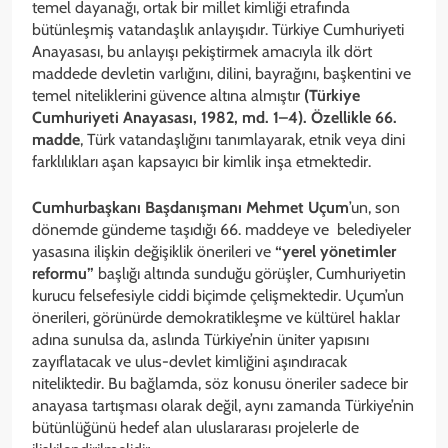
temel dayanağı, ortak bir millet kimliği etrafında
bütünleşmiş vatandaşlık anlayışıdır. Türkiye Cumhuriyeti
Anayasası, bu anlayışı pekiştirmek amacıyla ilk dört
maddede devletin varlığını, dilini, bayrağını, başkentini ve
temel niteliklerini güvence altına almıştır
(Türkiye
Cumhuriyeti Anayasası, 1982, md. 1–4). Özellikle 66.
madde
, Türk vatandaşlığını tanımlayarak, etnik veya dini
farklılıkları aşan kapsayıcı bir kimlik inşa etmektedir.
Cumhurbaşkanı Başdanışmanı Mehmet Uçum
’un, son
dönemde gündeme taşıdığı 66. maddeye ve belediyeler
yasasına ilişkin değişiklik önerileri ve
“yerel yönetimler
reformu”
başlığı altında sunduğu görüşler, Cumhuriyetin
kurucu felsefesiyle ciddi biçimde çelişmektedir. Uçum’un
önerileri, görünürde demokratikleşme ve kültürel haklar
adına sunulsa da, aslında Türkiye’nin üniter yapısını
zayıflatacak ve ulus-devlet kimliğini aşındıracak
niteliktedir. Bu bağlamda, söz konusu öneriler sadece bir
anayasa tartışması olarak değil, aynı zamanda Türkiye’nin
bütünlüğünü hedef alan uluslararası projelerle de