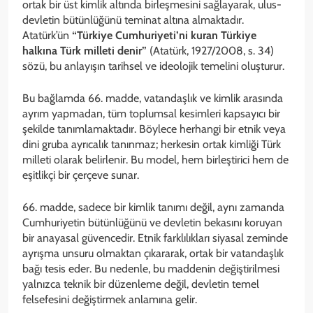
ortak bir üst kimlik altında birleşmesini sağlayarak, ulus-
devletin bütünlüğünü teminat altına almaktadır.
Atatürk’ün
“Türkiye Cumhuriyeti’ni kuran Türkiye
halkına Türk milleti denir”
(Atatürk, 1927/2008, s. 34)
sözü, bu anlayışın tarihsel ve ideolojik temelini oluşturur.
Bu bağlamda 66. madde, vatandaşlık ve kimlik arasında
ayrım yapmadan, tüm toplumsal kesimleri kapsayıcı bir
şekilde tanımlamaktadır. Böylece herhangi bir etnik veya
dini gruba ayrıcalık tanınmaz; herkesin ortak kimliği Türk
milleti olarak belirlenir. Bu model, hem birleştirici hem de
eşitlikçi bir çerçeve sunar.
66. madde, sadece bir kimlik tanımı değil, aynı zamanda
Cumhuriyetin bütünlüğünü ve devletin bekasını koruyan
bir anayasal güvencedir. Etnik farklılıkları siyasal zeminde
ayrışma unsuru olmaktan çıkararak, ortak bir vatandaşlık
bağı tesis eder. Bu nedenle, bu maddenin değiştirilmesi
yalnızca teknik bir düzenleme değil, devletin temel
felsefesini değiştirmek anlamına gelir.