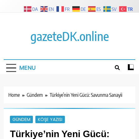
Skip
TR
DA
EN
FR
DE
ES
SV
to
content
gazeteDK.online
MENU
Home
Gündem
Türkiye’nin Yeni Gücü: Savunma Sanayii
GÜNDEM
KÖŞE YAZISI
Türkiye’nin Yeni Gücü: