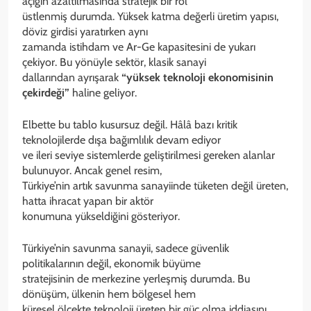
açığın azaltılmasında stratejik bir rol
üstlenmiş durumda. Yüksek katma değerli üretim yapısı,
döviz girdisi yaratırken aynı
zamanda istihdam ve Ar-Ge kapasitesini de yukarı
çekiyor. Bu yönüyle sektör, klasik sanayi
dallarından ayrışarak
“yüksek teknoloji ekonomisinin
çekirdeği”
haline geliyor.
Elbette bu tablo kusursuz değil. Hâlâ bazı kritik
teknolojilerde dışa bağımlılık devam ediyor
ve ileri seviye sistemlerde geliştirilmesi gereken alanlar
bulunuyor. Ancak genel resim,
Türkiye’nin artık savunma sanayiinde tüketen değil üreten,
hatta ihracat yapan bir aktör
konumuna yükseldiğini gösteriyor.
Türkiye’nin savunma sanayii, sadece güvenlik
politikalarının değil, ekonomik büyüme
stratejisinin de merkezine yerleşmiş durumda. Bu
dönüşüm, ülkenin hem bölgesel hem
küresel ölçekte teknoloji üreten bir güç olma iddiasını