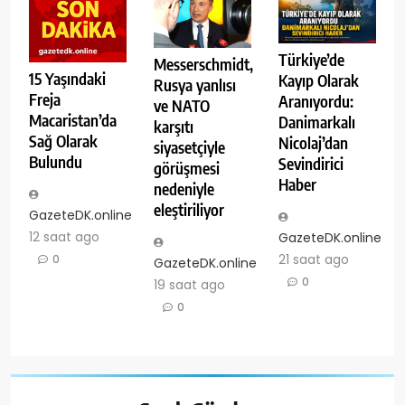
Türkiye’de
Messerschmidt,
15 Yaşındaki
Kayıp Olarak
Rusya yanlısı
Freja
Aranıyordu:
ve NATO
Macaristan’da
Danimarkalı
karşıtı
Sağ Olarak
Nicolaj’dan
siyasetçiyle
Bulundu
Sevindirici
görüşmesi
Haber
nedeniyle
eleştiriliyor
GazeteDK.online
12 saat ago
GazeteDK.online
21 saat ago
0
GazeteDK.online
0
19 saat ago
0