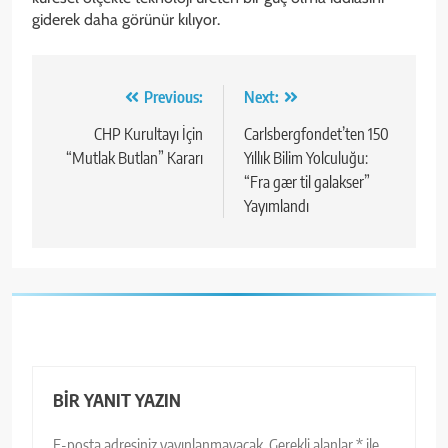
giderek daha görünür kılıyor.
Yazı
Previous:
Next:
gezinmesi
CHP Kurultayı İçin
Carlsbergfondet’ten 150
“Mutlak Butlan” Kararı
Yıllık Bilim Yolculuğu:
“Fra gær til galakser”
Yayımlandı
BIR YANIT YAZIN
E-posta adresiniz yayınlanmayacak.
Gerekli alanlar
*
ile