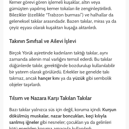
Kemer görevi gören işlemeli kuşaklar, altın veya
gümüşten yapılmış kemer tokaları ile zenginleştirilirdi.
Bilezikler (özellikle “Trabzon burması”) ve halhallar da
geleneksel takılar arasındadır. Bazen takılar, miras ya da
çeyiz eşyası olarak kuşaktan kuşağa aktarılırdı.
Takının Sınıfsal ve Ailevi İşlevi
Birçok Yörük aşiretinde kadınların taktığı takılar, aynı
zamanda ailenin mal varlığını temsil ederdi. Bu takılar
düğünlerde takılır, gerektiğinde bozdurulup kullanılabilir
bir yatırım olarak görülürdü. Erkekler ise genelde takı
takmaz, ancak
hançer kını
ya da
yüzük
gibi sembolik
objeler taşırlardı.
Tılsım ve Nazara Karşı Takılan Takılar
Bazı takılar yalnızca süs için değil, koruma içindi.
Kurşun
dökülmüş muskalar, nazar boncukları, keçi kılıyla
sarılmış iğneler
gibi nesneler; çocukları ya da gelinleri
kötü enerjiden koruma amacıyla kullanılırdı.