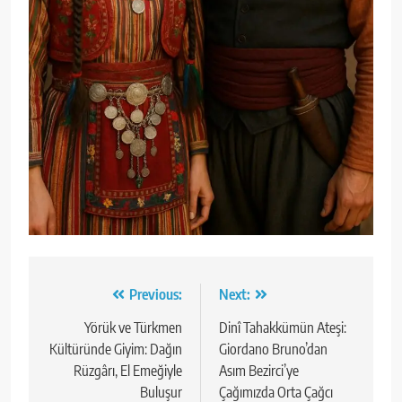
Yazı
Previous:
Next:
gezinmesi
Yörük ve Türkmen
Dinî Tahakkümün Ateşi:
Kültüründe Giyim: Dağın
Giordano Bruno’dan
Rüzgârı, El Emeğiyle
Asım Bezirci’ye
Buluşur
Çağımızda Orta Çağcı