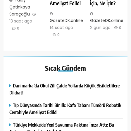
Tülay
Ameliyat Edildi
İçin, Ne İçin?
Çetinkaya
Saraçoğlu
GazeteDK.online
GazeteDK.online
13 saat ago
14 saat ago
2 gün ago
0
0
0
Sıcak
Gündem
Danimarka’da Okul Zili Çaldı: Yollarda Küçük Bisikletlilere
Dikkat!
Tıp Dünyasında Tarihi Bir İlk: Kafa Tabanı Tümörü Robotik
Cerrahiyle Ameliyat Edildi
Türkiye Mekke’de Yeni Savunma Paktına İmza Attı: Bu