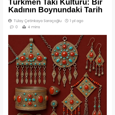
Türkmen Takı Kültürü: Bir
Kadının Boynundaki Tarih
Tülay Çetinkaya Saraçoğlu
1 yıl ago
0
4 mins