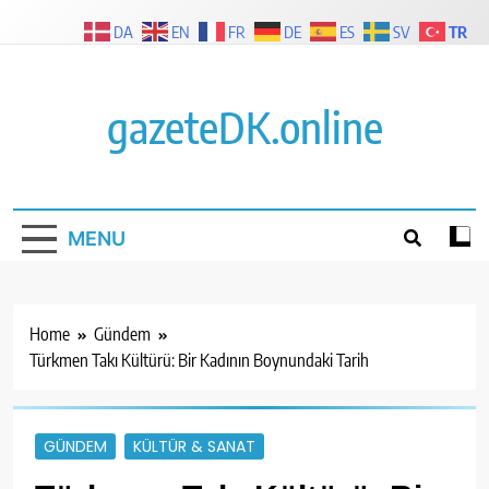
Skip
TR
DA
EN
FR
DE
ES
SV
to
content
gazeteDK.online
MENU
Home
Gündem
Türkmen Takı Kültürü: Bir Kadının Boynundaki Tarih
GÜNDEM
KÜLTÜR & SANAT