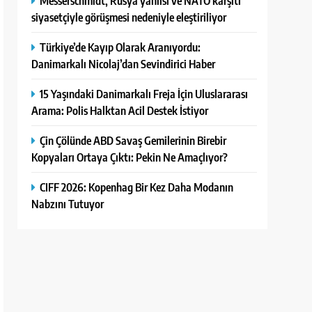
Messerschmidt, Rusya yanlısı ve NATO karşıtı
siyasetçiyle görüşmesi nedeniyle eleştiriliyor
Türkiye’de Kayıp Olarak Aranıyordu:
Danimarkalı Nicolaj’dan Sevindirici Haber
15 Yaşındaki Danimarkalı Freja İçin Uluslararası
Arama: Polis Halktan Acil Destek İstiyor
Çin Çölünde ABD Savaş Gemilerinin Birebir
Kopyaları Ortaya Çıktı: Pekin Ne Amaçlıyor?
CIFF 2026: Kopenhag Bir Kez Daha Modanın
Nabzını Tutuyor