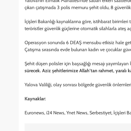
Yalova’nın Elmalık Mahallesi’nde sabah erken saatler
çıkan çatışmada 3 polis memuru şehit oldu, 8 güvenlik 
İçişleri Bakanlığı kaynaklarına göre, istihbarat birimler
teröristler güvenlik güçlerine otomatik silahlarla ateş 
Operasyon sonunda 6 DEAŞ mensubu etkisiz hale getiril
Çatışma sırasında evde bulunan kadın ve çocuklar güvenl
Şehit düşen polisler için başsağlığı mesajı yayımlayan İç
sürecek. Aziz şehitlerimize Allah’tan rahmet, yaralı 
Yalova Valiliği, olay sonrası bölgede güvenlik önlemlerini
Kaynaklar:
Euronews, i24 News, Ynet News, Serbestiyet, İçişleri B