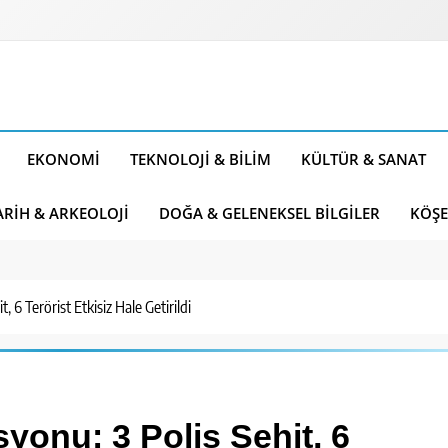
EKONOMI
TEKNOLOJI & BILIM
KÜLTÜR & SANAT
ARIH & ARKEOLOJI
DOĞA & GELENEKSEL BILGILER
KÖŞE
 6 Terörist Etkisiz Hale Getirildi
yonu: 3 Polis Şehit, 6