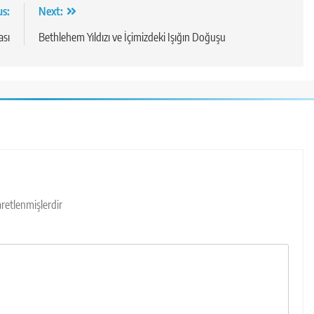
us:
Next:
ası
Bethlehem Yıldızı ve İçimizdeki Işığın Doğuşu
şaretlenmişlerdir