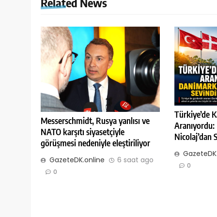
Related News
Türkiye’de K
Messerschmidt, Rusya yanlısı ve
Aranıyordu:
NATO karşıtı siyasetçiyle
Nicolaj’dan 
görüşmesi nedeniyle eleştiriliyor
GazeteDK.
GazeteDK.online
6 saat ago
0
0