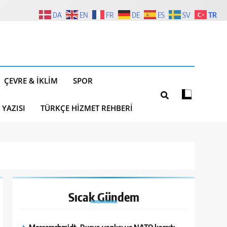
TR
DA
EN
FR
DE
ES
SV
ÇEVRE & İKLIM
SPOR
 YAZISI
TÜRKÇE HIZMET REHBERI
Sıcak
Gündem