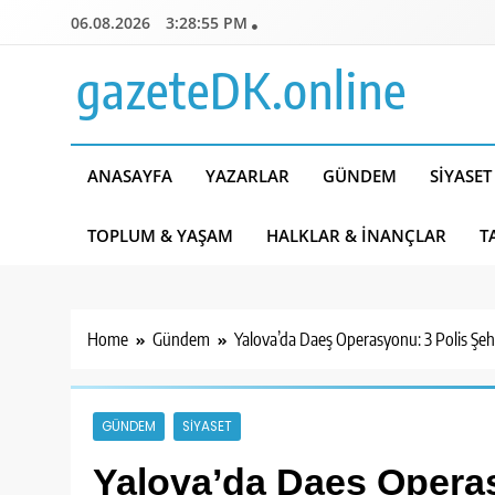
Skip
06.08.2026
3:28:56 PM
to
content
gazeteDK.online
ANASAYFA
YAZARLAR
GÜNDEM
SIYASET
TOPLUM & YAŞAM
HALKLAR & İNANÇLAR
T
Home
Gündem
Yalova’da Daeş Operasyonu: 3 Polis Şehit,
GÜNDEM
SIYASET
Yalova’da Daeş Operas