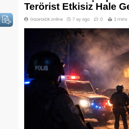
Terörist Etkisiz Hale Ge
GazeteDK.online
7 ay ago
0
2 mins