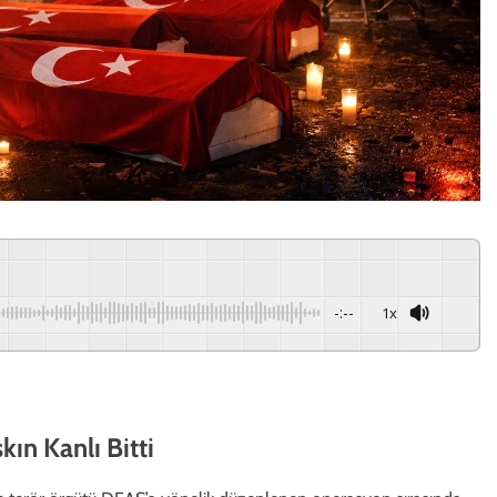
-:--
1x
ın Kanlı Bitti