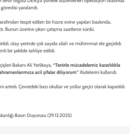
de terör örgütü DEAŞ’a yönelik düzenlenen operasyon sırasında
görevlisi yaralandı.
i tarafından tespit edilen bir hücre evine yapılan baskında,
açtı. Bunun üzerine çıkan çatışma saatlerce sürdü.
di, olay yerinde çok sayıda silah ve mühimmat ele geçirildi.
i bir şekilde tahliye edildi.
işleri Bakanı Ali Yerlikaya,
“Terörle mücadelemiz kararlılıkla
kahramanlarımıza acil şifalar diliyorum”
ifadelerini kullandı.
 artırdı. Çevredeki bazı okullar ve yollar geçici olarak kapatıldı.
akanlığı Basın Duyurusu (29.12.2025)