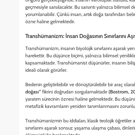
geçmesiyle sarsılacaktır. Bu sarsıntı yalnızca bilimsel de
yorumlanabilir. Çünkü insan, artık doğa tarafından belir
özne haline gelmektedir.
Transhümanizm: İnsan Doğasının Sınırlarını A
Transhümanizm, insanın biyolojik sınırlarını aşarak yeni
harekettir. Bu düşünce biçimi, yalnızca bilimsel yenili
kapsamaktadır. Transhümanist düşünürler, insanın bilişse
ideali olarak görürler.
Bedenin geliştirilebilir ve dönüştürülebilir bir araç olara
doğası”
fikrini doğrudan sorgulamaktadır
(Bostrom, 2
yaratım sürecinin öznesi haline gelmektedir. Bu düşünsel
metafizik kavramların yeniden tanımlanmasını zorunlu 
Transhümanizmin bu iddiaları, klasik teolojik öğretiler 
sınırlarını aşarak sonsuz yaşama ulaşma çabası, dinleri