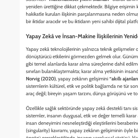
yeniden ürettiğine dikkat çekmektedir. Bilgiye erişimi
hakikatle kurulan ilişkinin parçalanmasına neden olmuş
bir iktidar aracıdır ve bu iktidarın yeni sahibi dijital p
Yapay Zekâ ve İnsan-Makine İlişkilerinin Yen
Yapay zekâ teknolojilerinin yalnızca teknik gelişmeler 
dönüştürücü etkilerini görmezden gelmek olur. Günüm
gibi temel alanlarda karar alma süreçlerine dahil edilmek
sınırları bulanıklaştırmakta; karar alma yetkisinin in
Norvig (2020)
, yapay zekânın gelişimini
“akıllı ajanla
sistemlerin kültürel, etik ve politik bağlamda ne tür son
araç değil; bireyin yaşam tarzını, dünya görüşünü ve top
Özellikle sağlık sektöründe yapay zekâ destekli tanı si
sistemler, insanın duygusal, etik ve değer temelli kara
insan deneyimini nesneleştirdiği eleştirilerini beraberi
(singularity) kavramı, yapay zekânın gelişiminin öyle b
öngörü gerçekleştiğinde, insanın varoluşsal statüsü, kla