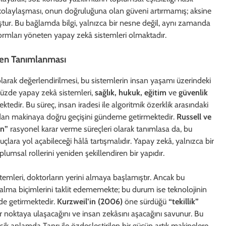
n kolaylaşması, onun doğruluğuna olan güveni artırmamış; aksine
tur. Bu bağlamda bilgi, yalnızca bir nesne değil, aynı zamanda
latformları yöneten yapay zekâ sistemleri olmaktadır.
iden Tanımlanması
olarak değerlendirilmesi, bu sistemlerin insan yaşamı üzerindeki
üzde yapay zekâ sistemleri,
sağlık, hukuk, eğitim
ve
güvenlik
tedir. Bu süreç, insan iradesi ile algoritmik özerklik arasındaki
sandan makinaya doğru geçişini gündeme getirmektedir.
Russell ve
rın”
rasyonel karar verme süreçleri olarak tanımlasa da, bu
uçlara yol açabileceği hâlâ tartışmalıdır. Yapay zekâ, yalnızca bir
lumsal rollerini yeniden şekillendiren bir yapıdır.
stemleri, doktorların yerini almaya başlamıştır. Ancak bu
r alma biçimlerini taklit edememekte; bu durum ise teknolojinin
nde getirmektedir.
Kurzweil’in (2006)
öne sürdüğü
“tekillik”
ir noktaya ulaşacağını ve insan zekâsını aşacağını savunur. Bu
sik anlamda Tanrı ile özdeşleştirilen bir gücün artık makinelere