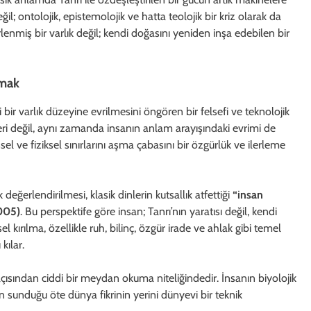
ğil; ontolojik, epistemolojik ve hatta teolojik bir kriz olarak da
lenmiş bir varlık değil; kendi doğasını yeniden inşa edebilen bir
şmak
 bir varlık düzeyine evrilmesini öngören bir felsefi ve teknolojik
kleri değil, aynı zamanda insanın anlam arayışındaki evrimi de
l ve fiziksel sınırlarını aşma çabasını bir özgürlük ve ilerleme
k değerlendirilmesi, klasik dinlerin kutsallık atfettiği
“insan
005)
. Bu perspektife göre insan; Tanrı’nın yaratısı değil, kendi
 kırılma, özellikle ruh, bilinç, özgür irade ve ahlak gibi temel
kılar.
açısından ciddi bir meydan okuma niteliğindedir. İnsanın biyolojik
n sunduğu öte dünya fikrinin yerini dünyevi bir teknik