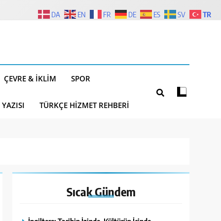
TR
DA
EN
FR
DE
ES
SV
ÇEVRE & İKLIM
SPOR
 YAZISI
TÜRKÇE HIZMET REHBERI
Sıcak
Gündem