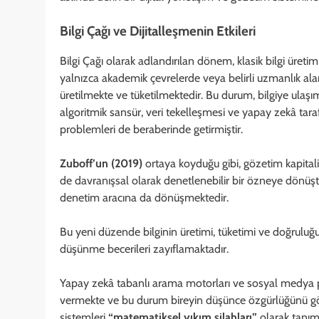
Bilgi Çağı ve Dijitalleşmenin Etkileri
Bilgi Çağı olarak adlandırılan dönem, klasik bilgi üreti
yalnızca akademik çevrelerde veya belirli uzmanlık alanl
üretilmekte ve tüketilmektedir. Bu durum, bilgiye ulaşı
algoritmik sansür, veri tekelleşmesi ve yapay zekâ taraf
problemleri de beraberinde getirmiştir.
Zuboff’un (2019)
ortaya koyduğu gibi, gözetim kapitali
de davranışsal olarak denetlenebilir bir özneye dönüşt
denetim aracına da dönüşmektedir.
Bu yeni düzende bilginin üretimi, tüketimi ve doğruluğu 
düşünme becerileri zayıflamaktadır.
Yapay zekâ tabanlı arama motorları ve sosyal medya pl
vermekte ve bu durum bireyin düşünce özgürlüğünü gö
sistemleri
“matematiksel yıkım silahları”
olarak tanım