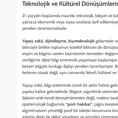
Teknolojik ve Kültürel Dönüşümleri
21. yüzyılın başlarında insanlık, teknolojik, bilişsel 
yalnızca ekonomik veya siyasi sınırlarla tarif edilemeye
yeniden tanımlamaktadır.
Yapay zekâ, dijitalleşme, biyoteknolojik
gelişmeler 
bilinciyle birlikte toplumun kolektif bilincini de dönü
erişim ve bilginin üretim biçimlerinin temelden değişm
verdiğimiz dijital bilgi evreninde yaşamaya başlamıştır. 
bireyin bilgiyle kurduğu ilişkiyi yeniden tanımlamıştır
ilerleme olarak değil, aynı zamanda felsefi, kültürel ve 
Yapay zekâ, bilgi üretiminde özerk bir aktör haline gelirk
yapılar haline gelmektedir. Bilginin algoritmik sistemle
ilişkisini artık kendi deneyimlerinden değil, makine tar
epistemolojik bağlamda
“post-hakikat”
çağını beraber
algoritmaların yönettiği pasif bir tüketici konumuna bır
aslında derin bir dijital yönetişim ve gözetim sistemi