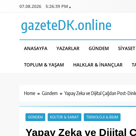
Skip
07.08.2026
5:26:41 PM
to
content
gazeteDK.online
ANASAYFA
YAZARLAR
GÜNDEM
SIYASET
TOPLUM & YAŞAM
HALKLAR & İNANÇLAR
T
Home
Gündem
Yapay Zeka ve Dijital Çağdan Post-Dinle
GÜNDEM
KÜLTÜR & SANAT
TEKNOLOJI & BILIM
Yapay Zeka ve Dijital 