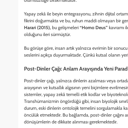
ölümsüzlüğe bırakmaktadır.
Yapay zekâ ile beyin entegrasyonu, zihnin dijital ortama
fikrini doğurmakta ve bu, ruhun maddi olmayan bir ger
Harari (2015),
bu gelişmeleri
“Homo Deus”
kavramı ile
olduğunu ileri sürmüştür.
Bu görüşe göre, insan artık yalnızca evrimin bir sonucu 
seslerini açıkça duyurmaktadır. Çünkü kutsal olanın yer
Post-Dinler Çağı: Anlam Arayışında Yeni Para
Post-dinler çağı, yalnızca dinlerin azalması veya or
arayışının ve kutsallık algısının yeni biçimlere evrilmesi
sistemler, yapay zekâ temelli etik kodlar ve biyoteknolo
Transhümanizmin öngördüğü gibi, insan biyolojik sınır
durum, eski dinlerin ontolojik temelini sorgulamakla ka
öncülük etmektedir. Bu bağlamda, post-dinler çağını anla
dönüşümlerin de dikkate alınması gerekmektedir.