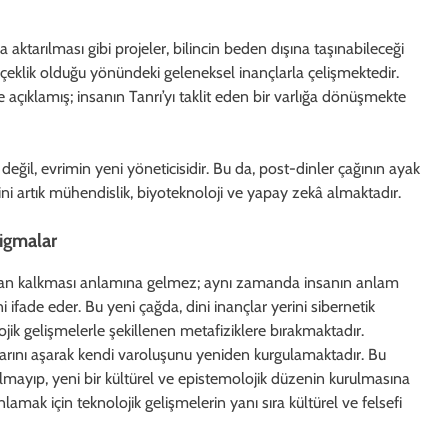
 aktarılması gibi projeler, bilincin beden dışına taşınabileceği
çeklik olduğu yönündeki geleneksel inançlarla çelişmektedir.
 açıklamış; insanın Tanrı’yı taklit eden bir varlığa dönüşmekte
değil, evrimin yeni yöneticisidir. Bu da, post-dinler çağının ayak
ini artık mühendislik, biyoteknoloji ve yapay zekâ almaktadır.
digmalar
tadan kalkması anlamına gelmez; aynı zamanda insanın anlam
ni ifade eder. Bu yeni çağda, dini inançlar yerini sibernetik
jik gelişmelerle şekillenen metafiziklere bırakmaktadır.
larını aşarak kendi varoluşunu yeniden kurgulamaktadır. Bu
lmayıp, yeni bir kültürel ve epistemolojik düzenin kurulmasına
mak için teknolojik gelişmelerin yanı sıra kültürel ve felsefi