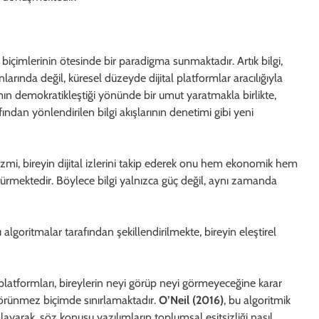
m biçimlerinin ötesinde bir paradigma sunmaktadır. Artık bilgi,
arında değil, küresel düzeyde dijital platformlar aracılığıyla
mın demokratikleştiği yönünde bir umut yaratmakla birlikte,
ından yönlendirilen bilgi akışlarının denetimi gibi yeni
zmi, bireyin dijital izlerini takip ederek onu hem ekonomik hem
ürmektedir. Böylece bilgi yalnızca güç değil, aynı zamanda
algoritmalar tarafından şekillendirilmekte, bireyin eleştirel
atformları, bireylerin neyi görüp neyi görmeyeceğine karar
rünmez biçimde sınırlamaktadır.
O’Neil (2016)
, bu algoritmik
layarak, söz konusu yazılımların toplumsal eşitsizliği nasıl