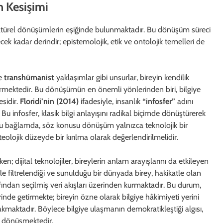
n Kesişimi
ve kültürel dönüşümlerin eşiğinde bulunmaktadır. Bu dönüşüm süreci
cek kadar derindir; epistemolojik, etik ve ontolojik temelleri de
ve
transhümanist
yaklaşımlar gibi unsurlar, bireyin kendilik
ştürmektedir. Bu dönüşümün en önemli yönlerinden biri, bilgiye
esidir.
Floridi’nin (2014)
ifadesiyle, insanlık
“infosfer”
adını
Bu infosfer, klasik bilgi anlayışını radikal biçimde dönüştürerek
. Bu bağlamda, söz konusu dönüşüm yalnızca teknolojik bir
teolojik düzeyde bir kırılma olarak değerlendirilmelidir.
en; dijital teknolojiler, bireylerin anlam arayışlarını da etkileyen
rle filtrelendiği ve sunulduğu bir dünyada birey, hakikatle olan
afından seçilmiş veri akışları üzerinden kurmaktadır. Bu durum,
inde getirmekte; bireyin özne olarak bilgiye hâkimiyeti yerini
akmaktadır. Böylece bilgiye ulaşmanın demokratikleştiği algısı,
ne dönüşmektedir.