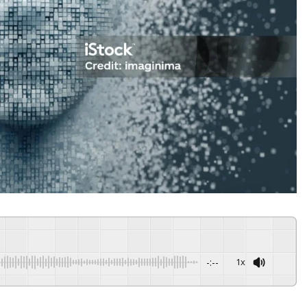
-:--
1x