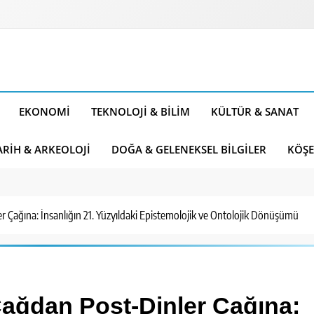
EKONOMI
TEKNOLOJI & BILIM
KÜLTÜR & SANAT
ARIH & ARKEOLOJI
DOĞA & GELENEKSEL BILGILER
KÖŞE
r Çağına: İnsanlığın 21. Yüzyıldaki Epistemolojik ve Ontolojik Dönüşümü
Çağdan Post-Dinler Çağına: