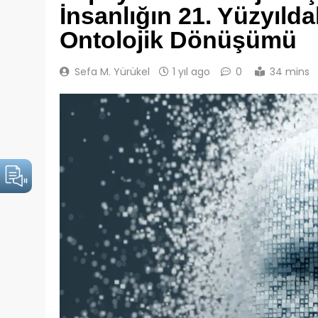
İnsanlığın 21. Yüzyılda
Ontolojik Dönüşümü
Sefa M. Yürükel
1 yıl ago
0
34 mins