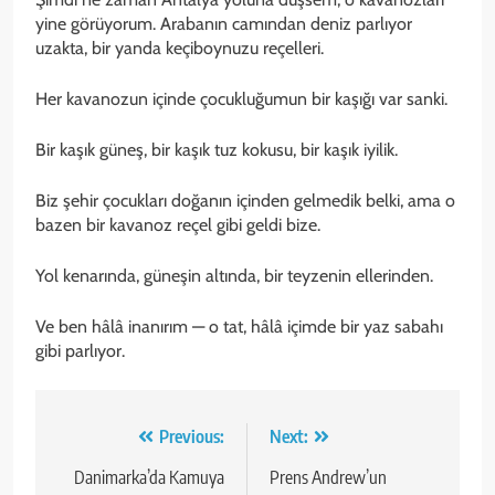
yine görüyorum. Arabanın camından deniz parlıyor
uzakta, bir yanda keçiboynuzu reçelleri.
Her kavanozun içinde çocukluğumun bir kaşığı var sanki.
Bir kaşık güneş, bir kaşık tuz kokusu, bir kaşık iyilik.
Biz şehir çocukları doğanın içinden gelmedik belki, ama o
bazen bir kavanoz reçel gibi geldi bize.
Yol kenarında, güneşin altında, bir teyzenin ellerinden.
Ve ben hâlâ inanırım — o tat, hâlâ içimde bir yaz sabahı
gibi parlıyor.
Yazı
Previous:
Next:
gezinmesi
Danimarka’da Kamuya
Prens Andrew’un