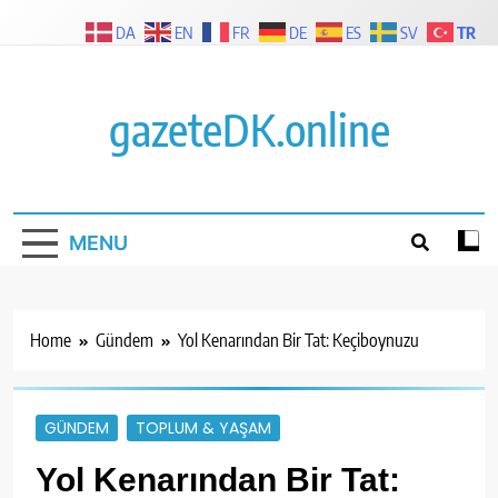
Skip
TR
DA
EN
FR
DE
ES
SV
to
content
gazeteDK.online
MENU
Home
Gündem
Yol Kenarından Bir Tat: Keçiboynuzu
GÜNDEM
TOPLUM & YAŞAM
Yol Kenarından Bir Tat: