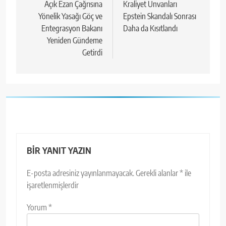
Açık Ezan Çağrısına
Kraliyet Unvanları
Yönelik Yasağı Göç ve
Epstein Skandalı Sonrası
Entegrasyon Bakanı
Daha da Kısıtlandı
Yeniden Gündeme
Getirdi
BIR YANIT YAZIN
E-posta adresiniz yayınlanmayacak.
Gerekli alanlar
*
ile
işaretlenmişlerdir
Yorum
*