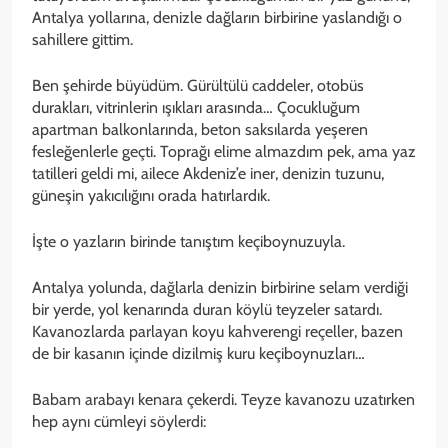
Antalya yollarına, denizle dağların birbirine yaslandığı o
sahillere gittim.
Ben şehirde büyüdüm. Gürültülü caddeler, otobüs
durakları, vitrinlerin ışıkları arasında… Çocukluğum
apartman balkonlarında, beton saksılarda yeşeren
fesleğenlerle geçti. Toprağı elime almazdım pek, ama yaz
tatilleri geldi mi, ailece Akdeniz’e iner, denizin tuzunu,
güneşin yakıcılığını orada hatırlardık.
İşte o yazların birinde tanıştım keçiboynuzuyla.
Antalya yolunda, dağlarla denizin birbirine selam verdiği
bir yerde, yol kenarında duran köylü teyzeler satardı.
Kavanozlarda parlayan koyu kahverengi reçeller, bazen
de bir kasanın içinde dizilmiş kuru keçiboynuzları…
Babam arabayı kenara çekerdi. Teyze kavanozu uzatırken
hep aynı cümleyi söylerdi: