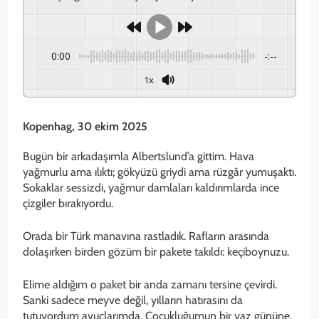
0:00
-:--
1x
Kopenhag, 30 ekim 2025
Bugün bir arkadaşımla Albertslund’a gittim. Hava
yağmurlu ama ılıktı; gökyüzü griydi ama rüzgâr yumuşaktı.
Sokaklar sessizdi, yağmur damlaları kaldırımlarda ince
çizgiler bırakıyordu.
Orada bir Türk manavına rastladık. Rafların arasında
dolaşırken birden gözüm bir pakete takıldı: keçiboynuzu.
Elime aldığım o paket bir anda zamanı tersine çevirdi.
Sanki sadece meyve değil, yılların hatırasını da
tutuyordum avuçlarımda. Çocukluğumun bir yaz gününe,