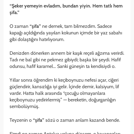
“Şeker yemeyin evladım, bundan yiyin. Hem tatlı hem
şifa.”
O zaman
“şifa”
ne demek, tam bilmezdim. Sadece
kapağı açıldığında yayılan kokunun içimde bir yaz sabahı
gibi dolaştığını hatırlıyorum.
Denizden dönerken annem bir kaşık reçeli ağzıma verirdi.
Tadı ne bal gibi ne pekmez gibiydi; başka bir şeydi. Hafif
odunsu, hafif karamel… Sanki güneşin ta kendisiydi o.
Yıllar sonra öğrendim ki keçiboynuzu nefesi açar, ciğeri
güçlendirir, kansızlığa iyi gelir. İçinde demir, kalsiyum, lif
vardır. Hatta halk arasında “çocuğu olmayanlara
keçiboynuzu yedirirlermiş” — bereketin, doğurganlığın
sembolüymüş.
Teyzenin o
“şifa”
sözü o zaman anlam kazandı bende.
Şimdi ne zaman Antalya yoluna düşsem, o kavanozları