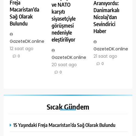
Freja
Aranıyordu:
ve NATO
Macaristan’da
Danimarkalı
karşıtı
Sağ Olarak
Nicolaj’dan
siyasetçiyle
Bulundu
Sevindirici
görüşmesi
Haber
nedeniyle
eleştiriliyor
GazeteDK.online
12 saat ago
GazeteDK.online
21 saat ago
0
GazeteDK.online
0
20 saat ago
0
Sıcak
Gündem
15 Yaşındaki Freja Macaristan’da Sağ Olarak Bulundu