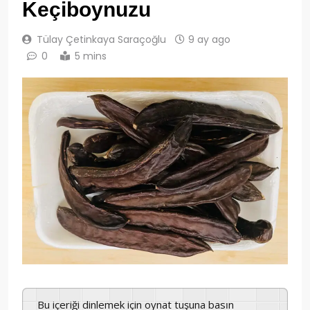
Keçiboynuzu
Tülay Çetinkaya Saraçoğlu
9 ay ago
0
5 mins
Bu içeriği dinlemek için oynat tuşuna basın