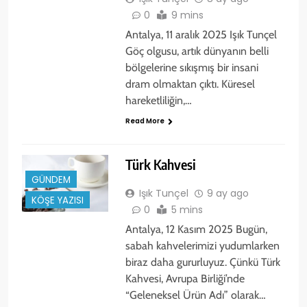
0
9 mins
Antalya, 11 aralık 2025 Işık Tunçel
Göç olgusu, artık dünyanın belli
bölgelerine sıkışmış bir insani
dram olmaktan çıktı. Küresel
hareketliliğin,…
Read More
Türk Kahvesi
GÜNDEM
Işık Tunçel
9 ay ago
KÖŞE YAZISI
0
5 mins
Antalya, 12 Kasım 2025 Bugün,
sabah kahvelerimizi yudumlarken
biraz daha gururluyuz. Çünkü Türk
Kahvesi, Avrupa Birliği’nde
“Geleneksel Ürün Adı” olarak…