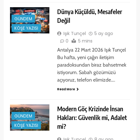
Dünya Küçüldü, Mesafeler
GÜNDEM
Değil
KÖŞE YAZISI
Işık Tunçel
5 ay ago
0
5 mins
Antalya 22 Mart 2026 Işık Tunçel
Bu hafta, yeni çağın iletişim
paradoksundan biraz bahsetmek
istiyorum. Sabah gözümüzü
açıyoruz, telefon elimizde….
Read More
Modern Göç Krizinde İnsan
GÜNDEM
Hakları: Güvenlik mi, Adalet
mi?
KÖŞE YAZISI
Işık Tunçel
8 ay ago