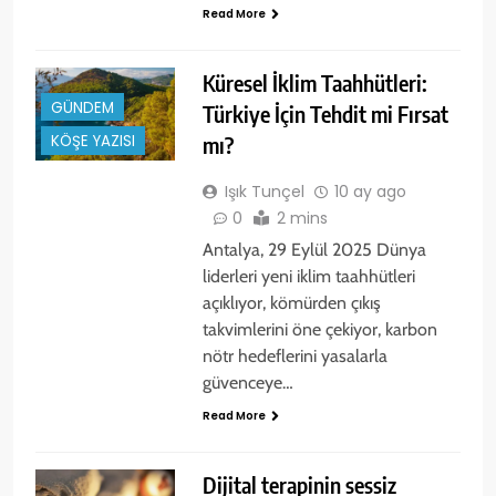
Read More
Küresel İklim Taahhütleri:
GÜNDEM
Türkiye İçin Tehdit mi Fırsat
mı?
KÖŞE YAZISI
Işık Tunçel
10 ay ago
0
2 mins
Antalya, 29 Eylül 2025 Dünya
liderleri yeni iklim taahhütleri
açıklıyor, kömürden çıkış
takvimlerini öne çekiyor, karbon
nötr hedeflerini yasalarla
güvenceye…
Read More
Dijital terapinin sessiz