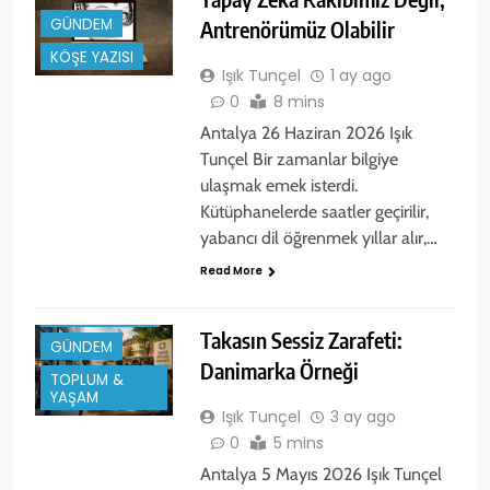
GÜNDEM
Antrenörümüz Olabilir
KÖŞE YAZISI
Işık Tunçel
1 ay ago
0
8 mins
Antalya 26 Haziran 2026 Işık
Tunçel Bir zamanlar bilgiye
ulaşmak emek isterdi.
Kütüphanelerde saatler geçirilir,
yabancı dil öğrenmek yıllar alır,…
Read More
ÇEVRE & İKLIM
Takasın Sessiz Zarafeti:
GÜNDEM
Danimarka Örneği
TOPLUM &
YAŞAM
Işık Tunçel
3 ay ago
0
5 mins
Antalya 5 Mayıs 2026 Işık Tunçel