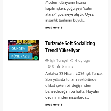
Modern dünyanın hızına
kapılmışken, çoğu şeyi “satın
alarak” çözmeye alıştık. Oysa
insanlık tarihinin büyük…
Read More
Turizmde Soft Socializing
GÜNDEM
Trendi Yükseliyor
KÖŞE YAZISI
Işık Tunçel
4 ay ago
0
5 mins
Antalya 22 Nisan 2026 Işık Tunçel
Son yıllarda turizm sektöründe
dikkat çeken bir değişimden
bahsedeceğim bu hafta. Hayatın
deviniminden insanlarda…
Read More