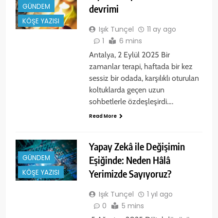
GÜNDEM
devrimi
KÖŞE YAZISI
Işık Tunçel
11 ay ago
1
6 mins
Antalya, 2 Eylül 2025 Bir
zamanlar terapi, haftada bir kez
sessiz bir odada, karşılıklı oturulan
koltuklarda geçen uzun
sohbetlerle özdeşleşirdi….
Read More
Yapay Zekâ ile Değişimin
GÜNDEM
Eşiğinde: Neden Hâlâ
Yerimizde Sayıyoruz?
KÖŞE YAZISI
Işık Tunçel
1 yıl ago
0
5 mins