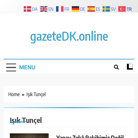
Skip
TR
DA
EN
FR
DE
ES
SV
to
content
gazeteDK.online
MENU
Home
Işık Tunçel
Işık Tunçel
Yapay Zekâ Rakibimiz Değil,