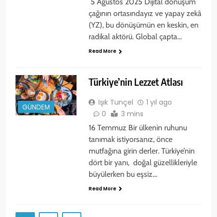
5 Ağustos 2025 Dijital dönüşüm
çağının ortasındayız ve yapay zekâ
(YZ), bu dönüşümün en keskin, en
radikal aktörü. Global çapta…
Read More
Türkiye’nin Lezzet Atlası
Işık Tunçel
1 yıl ago
GÜNDEM
0
3 mins
16 Temmuz Bir ülkenin ruhunu
tanımak istiyorsanız, önce
mutfağına girin derler. Türkiye’nin
dört bir yanı, doğal güzellikleriyle
büyülerken bu eşsiz…
Read More