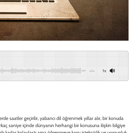
-:--
1x
e saatler geçirilir, yabancı dil öğrenmek yıllar alır, bir konuda
rkaç saniye içinde dünyanın herhangi bir konusuna ilişkin bilgiye
ı kadar kolaylaştı ama öğrenmeye karşı isteksizlik ve yorgunluk