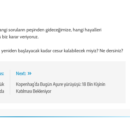
angi soruların peşinden gideceğimize, hangi hayalleri
biz karar veriyoruz.
eniden başlayacak kadar cesur kalabilecek miyiz? Ne dersiniz?
us:
Next:
yük
Kopenhag’da Bugün Aşure yürüyüşü: 18 Bin Kişinin
’da
Katılması Bekleniyor