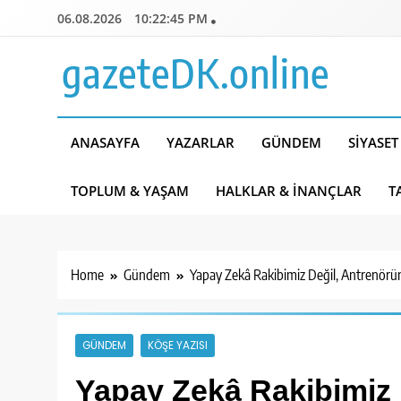
Skip
06.08.2026
10:22:46 PM
to
content
gazeteDK.online
ANASAYFA
YAZARLAR
GÜNDEM
SIYASET
TOPLUM & YAŞAM
HALKLAR & İNANÇLAR
T
Home
Gündem
Yapay Zekâ Rakibimiz Değil, Antrenörüm
GÜNDEM
KÖŞE YAZISI
Yapay Zekâ Rakibimiz