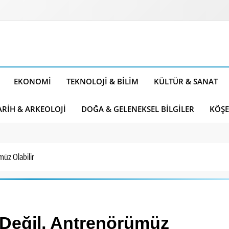
EKONOMI
TEKNOLOJI & BILIM
KÜLTÜR & SANAT
ARIH & ARKEOLOJI
DOĞA & GELENEKSEL BILGILER
KÖŞE
üz Olabilir
 Değil, Antrenörümüz