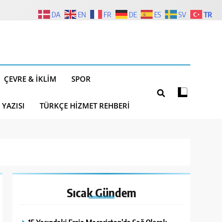
TR
DA
EN
FR
DE
ES
SV
ÇEVRE & İKLIM
SPOR
 YAZISI
TÜRKÇE HIZMET REHBERI
Sıcak
Gündem