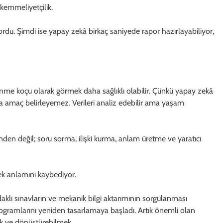
kemmeliyetçilik.
yordu. Şimdi ise yapay zekâ birkaç saniyede rapor hazırlayabiliyor,
nme koçu olarak görmek daha sağlıklı olabilir. Çünkü yapay zekâ
a amaç belirleyemez. Verileri analiz edebilir ama yaşam
nden değil; soru sorma, ilişki kurma, anlam üretme ve yaratıcı
ek anlamını kaybediyor.
klı sınavların ve mekanik bilgi aktarımının sorgulanması
rogramlarını yeniden tasarlamaya başladı. Artık önemli olan
ak ve dönüştürebilmek.