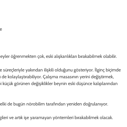
de
yler öğrenmekten çok, eski alışkanlıkları bırakabilmek olabilir.
üreçleriyle yakından ilişkili olduğunu gösteriyor. İlginç biçimde
 de kolaylaştırabiliyor. Çalışma masasının yerini değiştirmek,
bi küçük görünen değişiklikler beynin eski düşünce kalıplarından
lki de bugün nörobilim tarafından yeniden doğrulanıyor.
ilgileri ve artık işe yaramayan yöntemleri bırakabilmek olacak.