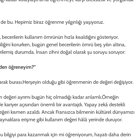
 de bu. Hepimiz biraz öğrenme yılgınlığı yaşıyoruz.
i, becerilerin kullanım ömrünün hızla kısaldığını gösteriyor.
iğini korurken, bugün genel becerilerin ömrü beş yılın altına,
gerilemiş durumda. İnsan zihni doğal olarak şu soruyu soruyor:
 neden öğreneyim?”
arak burası.Herşeyin olduğu gibi öğrenmenin de değeri değişiyor.
m değeri ayrımı bugün hiç olmadığı kadar anlamlı.Örneğin
 kariyer açısından önemli bir avantajdı. Yapay zekâ destekli
değeri kısmen azaldı. Ancak Fransızca bilmenin kültürel dünyamızı
kaynaklara erişme gibi kullanım değeri hâlâ yerinde duruyor.
bilgiyi para kazanmak için mi öğreniyorum, hayatı daha derin