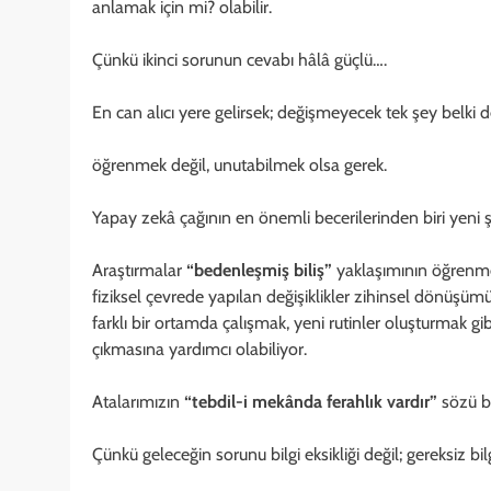
anlamak için mi? olabilir.
Çünkü ikinci sorunun cevabı hâlâ güçlü….
En can alıcı yere gelirsek; değişmeyecek tek şey belki 
öğrenmek değil, unutabilmek olsa gerek.
Yapay zekâ çağının en önemli becerilerinden biri yeni şe
Araştırmalar
“bedenleşmiş biliş”
yaklaşımının öğrenme s
fiziksel çevrede yapılan değişiklikler zihinsel dönüşümü
farklı bir ortamda çalışmak, yeni rutinler oluşturmak gi
çıkmasına yardımcı olabiliyor.
Atalarımızın
“tebdil-i mekânda ferahlık vardır”
sözü be
Çünkü geleceğin sorunu bilgi eksikliği değil; gereksiz b