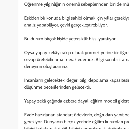
Öğrenme yılgınlığının önemli sebeplerinden biri de mü
Eskiden bir konuda bilgi sahibi olmak için yıllar gereki
analiz yapabiliyor, çeviri gerçekleştirebiliyor.
Bu durum birçok kişide yetersizlik hissi yaratıyor.
Oysa yapay zekâyı rakip olarak görmek yerine bir öğre
cevap üretebilir ama merak edemez. Bilgi sunabilir am
deneyimi oluşturamaz.
İnsanların gelecekteki değeri bilgi depolama kapasitesi
düşünme becerilerinden gelecektir.
Yapay zekâ çağında ezbere dayalı eğitim modeli gider
Evde hazırlanan standart ödevlerin, doğrudan yanıt oda
gerekiyor. Dünyanın birçok yerinde eğitim kurumları p
bilgiyi hatırlamak değil, bilgiyi yorumlamak, doğrulam