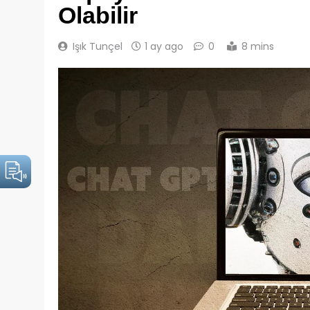
Olabilir
Işık Tunçel
1 ay ago
0
8 mins