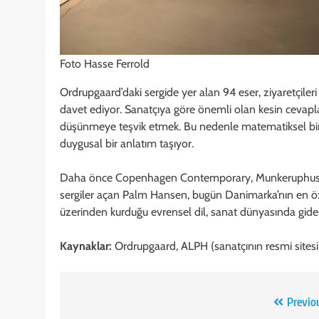
Foto Hasse Ferrold
Ordrupgaard’daki sergide yer alan 94 eser, ziyaretçileri 
davet ediyor. Sanatçıya göre önemli olan kesin cevapl
düşünmeye teşvik etmek. Bu nedenle matematiksel bir 
duygusal bir anlatım taşıyor.
Daha önce Copenhagen Contemporary, Munkeruphus ve 
sergiler açan Palm Hansen, bugün Danimarka’nın en özg
üzerinden kurduğu evrensel dil, sanat dünyasında gider
Kaynaklar:
Ordrupgaard, ALPH (sanatçının resmi sitesi)
Yazı
Previo