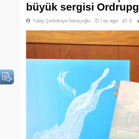
büyük sergisi Ordrupg
Tülay Çetinkaya Saraçoğlu
1 ay ago
0