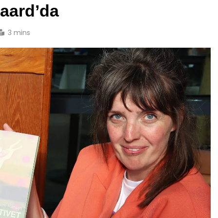
aard’da
3 mins