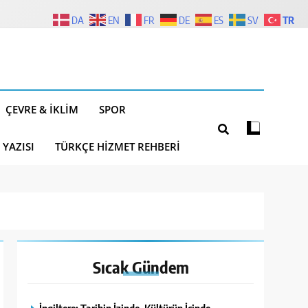
TR
DA
EN
FR
DE
ES
SV
ÇEVRE & İKLIM
SPOR
 YAZISI
TÜRKÇE HIZMET REHBERI
Sıcak
Gündem