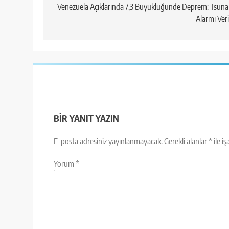
gezinmesi
Venezuela Açıklarında 7,3 Büyüklüğünde Deprem: Tsun
Alarmı Veri
BIR YANIT YAZIN
E-posta adresiniz yayınlanmayacak.
Gerekli alanlar
*
ile i
Yorum
*