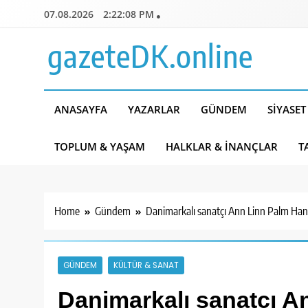
Skip
07.08.2026
2:22:10 PM
to
content
gazeteDK.online
ANASAYFA
YAZARLAR
GÜNDEM
SIYASET
TOPLUM & YAŞAM
HALKLAR & İNANÇLAR
T
Home
Gündem
Danimarkalı sanatçı Ann Linn Palm Han
GÜNDEM
KÜLTÜR & SANAT
Danimarkalı sanatçı A