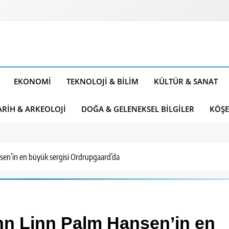
EKONOMI
TEKNOLOJI & BILIM
KÜLTÜR & SANAT
ARIH & ARKEOLOJI
DOĞA & GELENEKSEL BILGILER
KÖŞE
sen’in en büyük sergisi Ordrupgaard’da
nn Linn Palm Hansen’in en