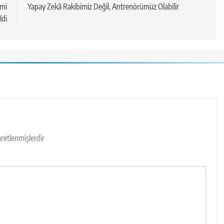
ami
Yapay Zekâ Rakibimiz Değil, Antrenörümüz Olabilir
ldi
şaretlenmişlerdir