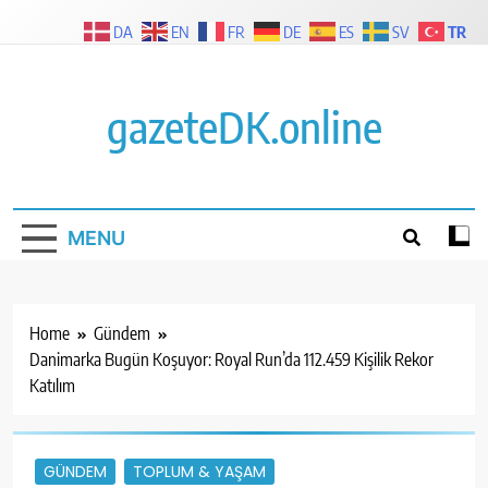
Skip
TR
DA
EN
FR
DE
ES
SV
to
content
gazeteDK.online
MENU
Home
Gündem
Danimarka Bugün Koşuyor: Royal Run’da 112.459 Kişilik Rekor
Katılım
GÜNDEM
TOPLUM & YAŞAM