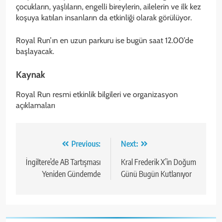
çocukların, yaşlıların, engelli bireylerin, ailelerin ve ilk kez
koşuya katılan insanların da etkinliği olarak görülüyor.
Royal Run’ın en uzun parkuru ise bugün saat 12.00’de
başlayacak.
Kaynak
Royal Run resmi etkinlik bilgileri ve organizasyon
açıklamaları
Yazı
Previous:
Next:
gezinmesi
İngiltere’de AB Tartışması
Kral Frederik X’in Doğum
Yeniden Gündemde
Günü Bugün Kutlanıyor