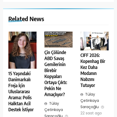
Related News
Çin Çölünde
CIFF 2026:
ABD Savaş
Kopenhag Bir
Gemilerinin
Kez Daha
Birebir
Modanın
15 Yaşındaki
Kopyaları
Nabzını
Danimarkalı
Ortaya Çıktı:
Tutuyor
Freja İçin
Pekin Ne
Uluslararası
Amaçlıyor?
Tülay
Arama: Polis
Çetinkaya
Halktan Acil
Tülay
Saraçoğlu
Destek İstiyor
Çetinkaya
22 saat ago
Saraçoğlu