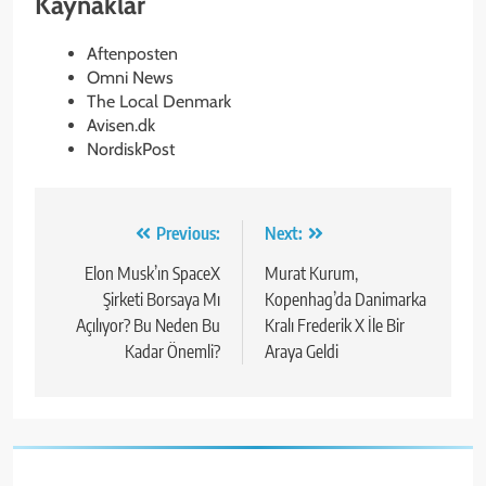
Kaynaklar
Aftenposten
Omni News
The Local Denmark
Avisen.dk
NordiskPost
Yazı
Previous:
Next:
gezinmesi
Elon Musk’ın SpaceX
Murat Kurum,
Şirketi Borsaya Mı
Kopenhag’da Danimarka
Açılıyor? Bu Neden Bu
Kralı Frederik X İle Bir
Kadar Önemli?
Araya Geldi