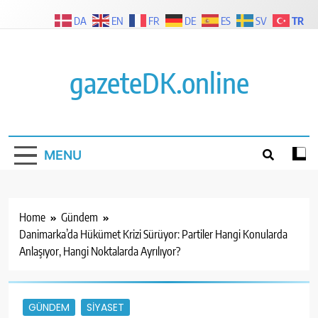
Skip
TR
DA
EN
FR
DE
ES
SV
to
content
gazeteDK.online
MENU
Home
Gündem
Danimarka’da Hükümet Krizi Sürüyor: Partiler Hangi Konularda
Anlaşıyor, Hangi Noktalarda Ayrılıyor?
GÜNDEM
SIYASET