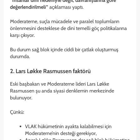
“İnsanlar dini nedeniyle değil, davranışlarına göre
değerlendirilmeli”
açıklaması yaptı.
Moderaterne, suçla mücadele ve paralel toplumların
önlenmesini desteklese de dini temelli göç politikalarına
karşı çıkıyor.
Bu durum sağ blok içinde ciddi bir çatlak oluşturmuş
durumda.
2. Lars Løkke Rasmussen faktörü
Eski başbakan ve Moderaterne lideri Lars Løkke
Rasmussen şu anda siyasi denklemin merkezinde
bulunuyor.
Çünkü:
VLAK hükümetinin ayakta kalabilmesi için
Moderaterne’nin desteği gerekiyor,