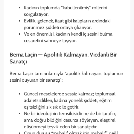
Kadının toplumda “kabullenilmiş” rollerini
sorgulatıyor,
Evlilik, gelenek, itaat gibi kalıpların ardındaki
görünmez şiddeti ortaya çıkarıyor,
Ve en önemlisi, kadının kendi iç sesini bulma
cesaretini sahneye taşıyor.
Berna Laçin — Apolitik Kalmayan, Vicdanlı Bir
Sanatçı
Berna Laçin tam anlamıyla “apolitik kalmayan, toplumun
sesini duyuran bir sanatçı”:
Güncel meselelerde sessiz kalmaz; toplumsal
adaletsizlikleri, kadına yönelik şiddeti, eğitim
eşitsizliğini sık sık dile getirir.
Ne bir ideolojinin temsilcisidir ne de bir tarafın;
ama doğru bildiğini cesurca söyleyen, eleştirel
düşünmeyi teşvik eden bir sanatçıdır.
Onun duruşu “muhalif olmak için muhalif” değil;