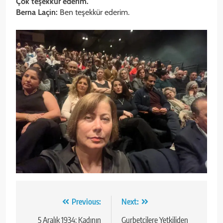
Çok teşekkür ederim.
Berna Laçin:
Ben teşekkür ederim.
Yazı
Previous:
Next:
gezinmesi
5 Aralık 1934: Kadının
Gurbetçilere Yetkiliden