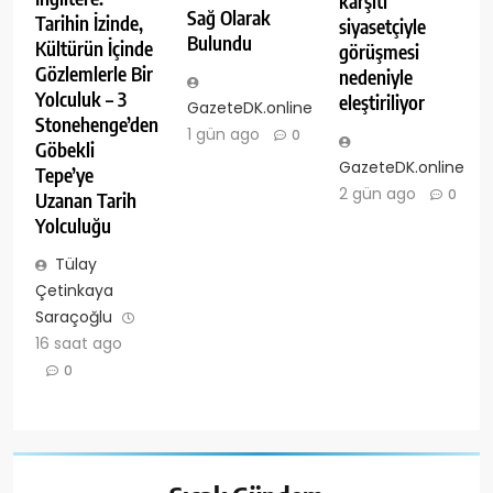
karşıtı
Sağ Olarak
Tarihin İzinde,
siyasetçiyle
Bulundu
Kültürün İçinde
görüşmesi
Gözlemlerle Bir
nedeniyle
Yolculuk – 3
eleştiriliyor
GazeteDK.online
Stonehenge’den
1 gün ago
0
Göbekli
GazeteDK.online
Tepe’ye
2 gün ago
0
Uzanan Tarih
Yolculuğu
Tülay
Çetinkaya
Saraçoğlu
16 saat ago
0