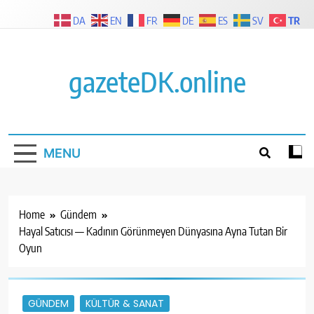
Skip
TR
DA
EN
FR
DE
ES
SV
to
content
gazeteDK.online
MENU
Home
Gündem
Hayal Satıcısı — Kadının Görünmeyen Dünyasına Ayna Tutan Bir
Oyun
GÜNDEM
KÜLTÜR & SANAT