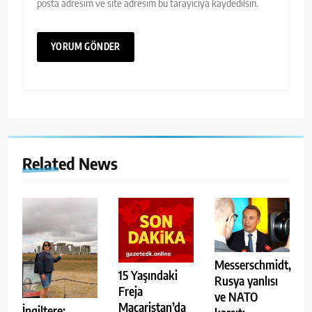
posta adresim ve site adresim bu tarayıcıya kaydedilsin.
Related News
Messerschmidt,
15 Yaşındaki
Rusya yanlısı
Freja
ve NATO
Macaristan’da
İngiltere: