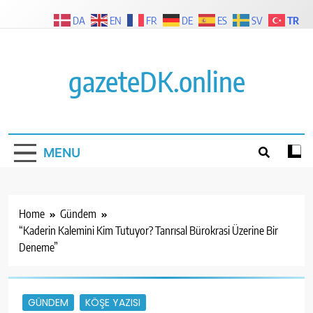
Skip
TR
DA
EN
FR
DE
ES
SV
to
content
gazeteDK.online
MENU
Home
Gündem
“Kaderin Kalemini Kim Tutuyor? Tanrısal Bürokrasi Üzerine Bir
Deneme”
GÜNDEM
KÖŞE YAZISI