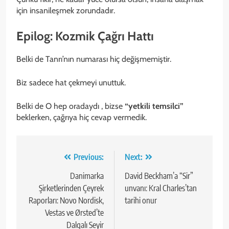
için insanileşmek zorundadır.
Epilog: Kozmik Çağrı Hattı
Belki de Tanrı’nın numarası hiç değişmemiştir.
Biz sadece hat çekmeyi unuttuk.
Belki de O hep oradaydı , bizse
“yetkili temsilci”
beklerken, çağrıya hiç cevap vermedik.
Yazı
Previous:
Next:
gezinmesi
Danimarka
David Beckham’a “Sir”
Şirketlerinden Çeyrek
unvanı: Kral Charles’tan
Raporları: Novo Nordisk,
tarihi onur
Vestas ve Ørsted’te
Dalgalı Seyir