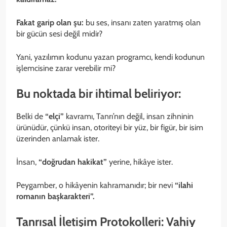
Fakat garip olan şu:
bu ses, insanı zaten yaratmış olan
bir gücün sesi değil midir?
Yani, yazılımın kodunu yazan programcı, kendi kodunun
işlemcisine zarar verebilir mi?
Bu noktada bir ihtimal beliriyor:
Belki de
“elçi”
kavramı, Tanrı’nın değil, insan zihninin
ürünüdür, çünkü insan, otoriteyi bir yüz, bir figür, bir isim
üzerinden anlamak ister.
İnsan,
“doğrudan hakikat”
yerine, hikâye ister.
Peygamber, o hikâyenin kahramanıdır; bir nevi
“ilahi
romanın başkarakteri”.
Tanrısal İletişim Protokolleri: Vahiy