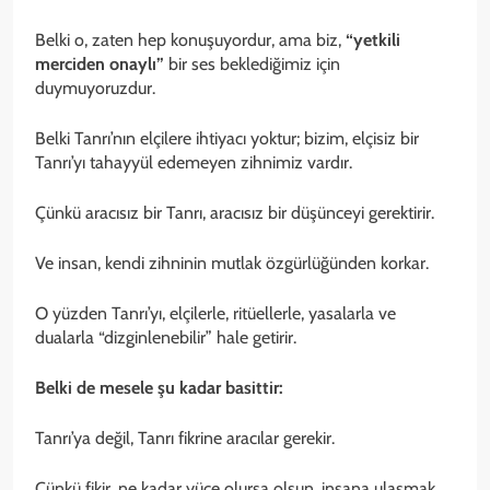
Belki o, zaten hep konuşuyordur, ama biz,
“yetkili
merciden onaylı”
bir ses beklediğimiz için
duymuyoruzdur.
Belki Tanrı’nın elçilere ihtiyacı yoktur; bizim, elçisiz bir
Tanrı’yı tahayyül edemeyen zihnimiz vardır.
Çünkü aracısız bir Tanrı, aracısız bir düşünceyi gerektirir.
Ve insan, kendi zihninin mutlak özgürlüğünden korkar.
O yüzden Tanrı’yı, elçilerle, ritüellerle, yasalarla ve
dualarla “dizginlenebilir” hale getirir.
Belki de mesele şu kadar basittir:
Tanrı’ya değil, Tanrı fikrine aracılar gerekir.
Çünkü fikir, ne kadar yüce olursa olsun, insana ulaşmak