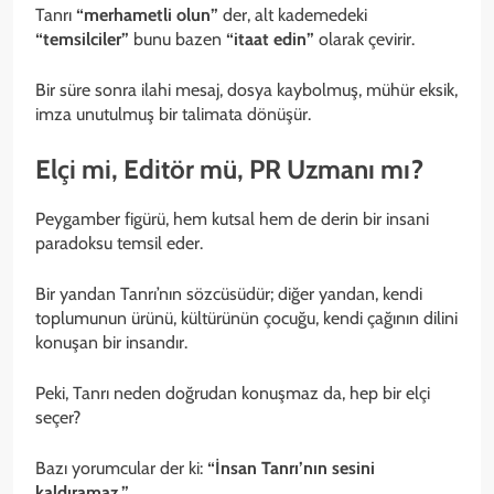
Tanrı
“merhametli olun”
der, alt kademedeki
“temsilciler”
bunu bazen
“itaat edin”
olarak çevirir.
Bir süre sonra ilahi mesaj, dosya kaybolmuş, mühür eksik,
imza unutulmuş bir talimata dönüşür.
Elçi mi, Editör mü, PR Uzmanı mı?
Peygamber figürü, hem kutsal hem de derin bir insani
paradoksu temsil eder.
Bir yandan Tanrı’nın sözcüsüdür; diğer yandan, kendi
toplumunun ürünü, kültürünün çocuğu, kendi çağının dilini
konuşan bir insandır.
Peki, Tanrı neden doğrudan konuşmaz da, hep bir elçi
seçer?
Bazı yorumcular der ki:
“İnsan Tanrı’nın sesini
kaldıramaz.”