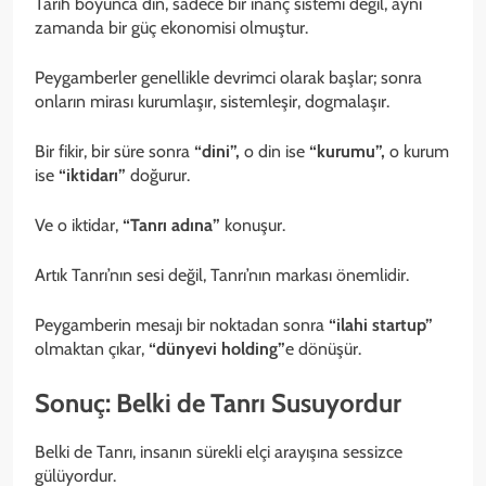
Tarih boyunca din, sadece bir inanç sistemi değil, aynı
zamanda bir güç ekonomisi olmuştur.
Peygamberler genellikle devrimci olarak başlar; sonra
onların mirası kurumlaşır, sistemleşir, dogmalaşır.
Bir fikir, bir süre sonra
“dini”,
o din ise
“kurumu”,
o kurum
ise
“iktidarı”
doğurur.
Ve o iktidar,
“Tanrı adına”
konuşur.
Artık Tanrı’nın sesi değil, Tanrı’nın markası önemlidir.
Peygamberin mesajı bir noktadan sonra
“ilahi startup”
olmaktan çıkar,
“dünyevi holding”
e dönüşür.
Sonuç: Belki de Tanrı Susuyordur
Belki de Tanrı, insanın sürekli elçi arayışına sessizce
gülüyordur.