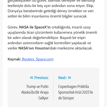
gerçekleştirilen bu görev, bilimsel deneyler ve teknoloji
testleriyle dolu bir beş ayın ardından sona eriyor. Ekip,
Dünya’ya beraberinde getirdiği deney örnekleri ve veri
setleri ile bilim insanlarına önemli bilgiler sunacak.
Görev,
NASA ile SpaceX’in
ortaklığında, insanlı uzay
uçuşlarında ticari çözümlerin kullanımına yönelik önemli
bir adım olarak değerlendiriliyor. Başarılı bir inişin
ardından astronotların sağlık kontrolleri yapılacak ve
veriler
NASA’nın Houston
’daki merkezine aktarılacak.
Kaynak:
Reuters
,
Space.com
Yazı
Previous:
Next:
gezinmesi
Trump ve Putin
Copenhagen Pride’da
Alaska’da Bir Araya
Sponsorluk Krizi 2025’te
Geliyor
de Sürüyor