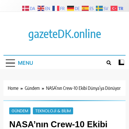
Skip
TR
DA
EN
FR
DE
ES
SV
to
content
gazeteDK.online
MENU
Home
Gündem
NASA’nın Crew-10 Ekibi Dünya’ya Dönüyor
GÜNDEM
TEKNOLOJI & BILIM
NASA’nın Crew-10 Ekibi