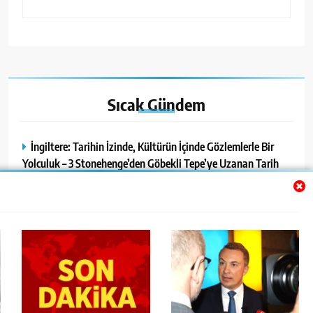
Sıcak
Gündem
İngiltere: Tarihin İzinde, Kültürün İçinde Gözlemlerle Bir
Yolculuk – 3 Stonehenge’den Göbekli Tepe’ye Uzanan Tarih
Yolculuğu
15 Yaşındaki Freja Macaristan’da Sağ Olarak Bulundu
Messerschmidt, Rusya yanlısı ve NATO karşıtı siyasetçiyle
görüşmesi nedeniyle eleştiriliyor
Türkiye’de Kayıp Olarak Aranıyordu: Danimarkalı
Nicolaj’dan Sevindirici Haber