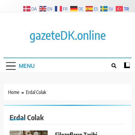
Skip
TR
DA
EN
FR
DE
ES
SV
to
content
gazeteDK.online
MENU
Home
Erdal Colak
Erdal Colak
Filozofların Tarihi