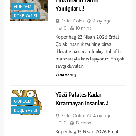
GÜNDEM
Yanılgıları..!
KÖŞE YAZISI
Erdal Colak
4 ay ago
0
10 mins
Kopenhag 22 Nisan 2026 Erdal
Çolak İnsanlık tarihine biraz
dikkatle bakınca oldukça tuhaf bir
manzarayla karşılaşıyoruz: En çok
saygı duyulan…
Read More
Yüzü Patates Kadar
GÜNDEM
Kızarmayan İnsanlar..!
KÖŞE YAZISI
Erdal Colak
4 ay ago
0
12 mins
Kopenhag 15 Nisan 2026 Erdal