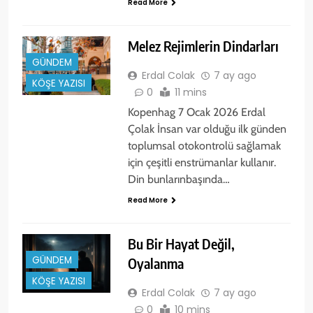
Read More
Melez Rejimlerin Dindarları
GÜNDEM
Erdal Colak
7 ay ago
KÖŞE YAZISI
0
11 mins
Kopenhag 7 Ocak 2026 Erdal
Çolak İnsan var olduğu ilk günden
toplumsal otokontrolü sağlamak
için çeşitli enstrümanlar kullanır.
Din bunlarınbaşında…
Read More
Bu Bir Hayat Değil,
GÜNDEM
Oyalanma
KÖŞE YAZISI
Erdal Colak
7 ay ago
0
10 mins