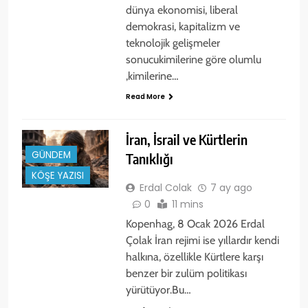
dünya ekonomisi, liberal
demokrasi, kapitalizm ve
teknolojik gelişmeler
sonucukimilerine göre olumlu
,kimilerine…
Read More
İran, İsrail ve Kürtlerin
GÜNDEM
Tanıklığı
KÖŞE YAZISI
Erdal Colak
7 ay ago
0
11 mins
Kopenhag, 8 Ocak 2026 Erdal
Çolak İran rejimi ise yıllardır kendi
halkına, özellikle Kürtlere karşı
benzer bir zulüm politikası
yürütüyor.Bu…