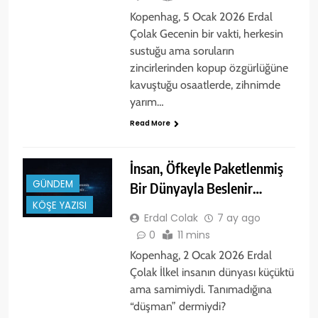
Kopenhag, 5 Ocak 2026 Erdal
Çolak Gecenin bir vakti, herkesin
sustuğu ama soruların
zincirlerinden kopup özgürlüğüne
kavuştuğu osaatlerde, zihnimde
yarım…
Read More
İnsan, Öfkeyle Paketlenmiş
GÜNDEM
Bir Dünyayla Beslenir…
KÖŞE YAZISI
Erdal Colak
7 ay ago
0
11 mins
Kopenhag, 2 Ocak 2026 Erdal
Çolak İlkel insanın dünyası küçüktü
ama samimiydi. Tanımadığına
“düşman” dermiydi?