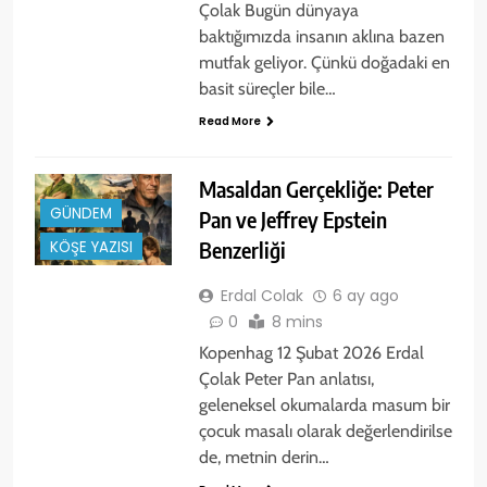
Çolak Bugün dünyaya
baktığımızda insanın aklına bazen
mutfak geliyor. Çünkü doğadaki en
basit süreçler bile…
Read More
Masaldan Gerçekliğe: Peter
GÜNDEM
Pan ve Jeffrey Epstein
Benzerliği
KÖŞE YAZISI
Erdal Colak
6 ay ago
0
8 mins
Kopenhag 12 Şubat 2026 Erdal
Çolak Peter Pan anlatısı,
geleneksel okumalarda masum bir
çocuk masalı olarak değerlendirilse
de, metnin derin…