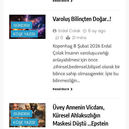
Read More
Varoluş Bilinçten Doğar..!
GÜNDEM
Erdal Colak
6 ay ago
KÖŞE YAZISI
0
21 mins
Kopenhag 8 Şubat 2026 Erdal
Çolak İnsanın varoluşu,varlığı
anlayabilmesi için önce
,zihinsel,bedensel,bilişsel olarak bir
bilince sahip olmasıgerekir. İşte bu
bilinmezliğin…
Read More
Üvey Annenin Vicdanı,
GÜNDEM
Küresel Ahlaksızlığın
Maskesi Düştü …Epstein
KÖŞE YAZISI