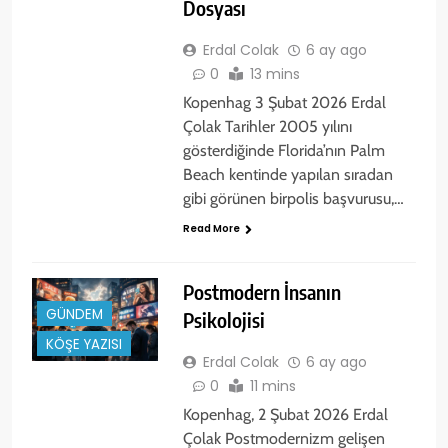
Dosyası
Erdal Colak
6 ay ago
0
13 mins
Kopenhag 3 Şubat 2026 Erdal
Çolak Tarihler 2005 yılını
gösterdiğinde Florida’nın Palm
Beach kentinde yapılan sıradan
gibi görünen birpolis başvurusu,…
Read More
Postmodern İnsanın
GÜNDEM
Psikolojisi
KÖŞE YAZISI
Erdal Colak
6 ay ago
0
11 mins
Kopenhag, 2 Şubat 2026 Erdal
Çolak Postmodernizm gelişen